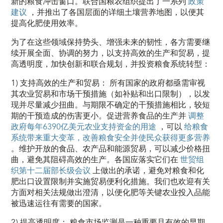
新的粮食冲击窗口。联合国粮农组织提出了一系列
政策
建议
，并推出了各国层面的详细土壤营养地图，以便其
提高化肥使用效率。
为了在这些领域保持势头、增强未来的韧性，各方需要继
续开展全面、协调的努力，以支持高效的生产和贸易，提
高透明度，加快创新和联合规划，并投资粮食系统转型：
1)
支持高效的生产和贸易：
所有国家的政府都亟需审视
其农业贸易和市场干预措施（如补贴和出口限制），以发
现并尽量减少扭曲。与期限不确定的干预措施相比，较短
期的干预造成的伤害更小。促进营养食品的生产并
调整
政府每年6390亿美元农业支持资金的用途
，可以
给粮食
系统带来重大变革，改善粮食安全并使民众获得更多营养
。维护开放的食品、农产品和能源贸易，可以减少价格扭
曲，避免其阻碍高效的生产。各国应落实它们在
世贸组
织第十二届部长级会议
上做出的承诺，避免对粮食和化
肥出口设置限制并实施贸易便利化措施。我们也欢迎有关
方面对相关法规做出澄清，以便化肥等关键农业投入品能
被迅速运往有需要的国家。
2)
提高透明度：
粮食市场监测是一种重要且有效的早期