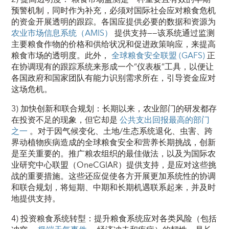
预警机制，同时作为补充，必须对国际社会应对粮食危机
的资金开展透明的跟踪。各国应提供必要的数据和资源为
农业市场信息系统（AMIS）
提供支持——该系统通过监测
主要粮食作物的价格和供给状况和促进政策响应，来提高
粮食市场的透明度。此外，
全球粮食安全联盟 (GAFS)
正
在协调现有的跟踪系统来形成一个“仪表板”工具，以便让
各国政府和国家团队有能力识别需求所在，引导资金应对
这场危机。
3)
加快创新和联合规划：
长期以来，农业部门的研发都存
在投资不足的现象，但它却是
公共支出回报最高的部门
之一
。对于因气候变化、土地/生态系统退化、虫害、跨
界动植物疾病造成的全球粮食安全和营养长期挑战，创新
是至关重要的。推广粮农组织的最佳做法，以及为国际农
业研究中心联盟（OneCGIAR）提供支持，是应对这些挑
战的重要措施。这些还应促使各方开展更加系统性的协调
和联合规划，将短期、中期和长期机遇联系起来，并及时
地提供支持。
4)
投资粮食系统转型：
提升粮食系统应对各类风险（包括