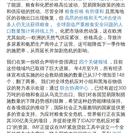
了能源、粮食和化肥价格高位波动、贸易限制政策的推出
和供应链的扰动。尽管全球
粮食价格
有所缓和
且黑海地
区的谷物出口出现恢复，但
高昂的价格和天气冲击使许
多人仍无法获得粮食
。
全球面临严重粮食安全问题的人
口数量预计将持续上升
。化肥市场依然动荡，这在欧洲
尤其如此——欧洲的天然气供应紧张、价格高企，导致许
多尿素和氨肥生产商停止了运营。这可能降低下一季作物
的施肥率，从而延长并加剧危机的影响。
我们在第一份联合声明中曾强调过
四个关键领域
，目前
这些领域均已取得了巨大进展。 年4月至9月，所有经济
体宣布或实施的社会救助措施的数量已从37个增加至148
个，翻了两番。 我们对全球危机应对小组和黑海谷物倡
议的努力表示欢迎：通过
联合协调中心
，已经有超过300
万吨的谷物和食品从乌克兰出口。我们对各国贸易限制措
施数量的下降趋势感到鼓舞，希望这种趋势能继续保持。
在各项倡议的推动下，国际社会正为最脆弱的国家提供更
多的资金支持。为应对粮食安全危机，世界银行正在实施
其300亿美元的项目，并提前使用了IDA20“危机应对窗
口”的资源。IMF正提议在IMF紧急贷款工具中设立一个全