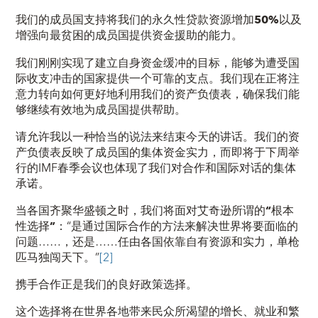
我们的成员国支持将我们的永久性贷款资源增加
50%
以及
增强向最贫困的成员国提供资金援助的能力。
我们刚刚实现了建立自身资金缓冲的目标，能够为遭受国
际收支冲击的国家提供一个可靠的支点。我们现在正将注
意力转向如何更好地利用我们的资产负债表，确保我们能
够继续有效地为成员国提供帮助。
请允许我以一种恰当的说法来结束今天的讲话。我们的资
产负债表反映了成员国的集体资金实力，而即将于下周举
行的IMF春季会议也体现了我们对合作和国际对话的集体
承诺。
当各国齐聚华盛顿之时，我们将面对艾奇逊所谓的
“根本
性选择”
：“是通过国际合作的方法来解决世界将要面临的
问题……，还是……任由各国依靠自有资源和实力，单枪
匹马独闯天下。”
[2]
携手合作
正
是
我们的
良好政策
选择。
这个选择将在世界各地带来民众所渴望的增长、就业和繁