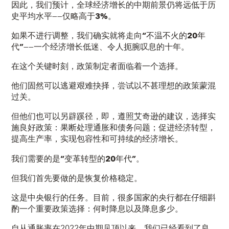
因此，我们预计，全球经济增长的中期前景仍将远低于历
史平均水平——仅略高于
3%
。
如果不进行调整，我们确实就将走向
“不温不火的
20
年
代”
——一个经济增长低迷、令人扼腕叹息的十年。
在这个关键时刻，政策制定者面临着一个选择。
他们固然可以逃避艰难抉择，尝试以不甚理想的政策蒙混
过关。
但他们也可以另辟蹊径，即，遵照艾奇逊的建议，选择实
施
良好政策
：果断处理通胀和债务问题；促进经济转型，
提高生产率，实现包容性和可持续的经济增长。
我们需要的是
“变革转型的
20
年代”
。
但我们首先要做的是恢复价格稳定。
这是中央银行的任务。目前，很多国家的央行都在仔细斟
酌一个重要政策选择：
何时降息以及降息多少
。
自从通胀率在2022年中期见顶以来，我们已经看到了
良