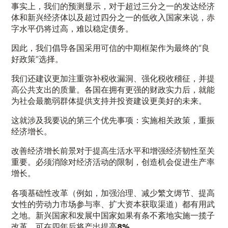
事实上，我们的预测显示，对于
超过三分之一
的发达经济
体和新兴经济体以及
超过四分之一
的低收入国家来说，赤
字水平仍将过高，难以稳定债务。
因此，我们倡导各国采用可信的中期框架作为最终的“良
好政策”选择。
我们还建议更加注重弥补税收漏洞、强化税收稽征，并提
高公共支出的质量。各国在拥有更强的财政实力后，就能
为社会最脆弱群体提供支持并投资建设更美好的未来。
这就涉及我要说的第三个优先事项：实施相关政策，重振
经济增长。
改善经济增长前景对于提高生活水平和增强经济韧性至关
重要。必须消除对经济活动的限制，创造机会促进生产率
增长。
各项基础性改革（例如，加强治理、减少繁文缛节、提高
女性的劳动力市场参与率、扩大资本获取渠道）都有用武
之地。新兴国家和发展中国家如果有条不紊地实施一揽子
改革，可在四年后将产出提高
8%
。