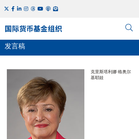
发言稿
克里斯塔利娜·格奥尔
基耶娃