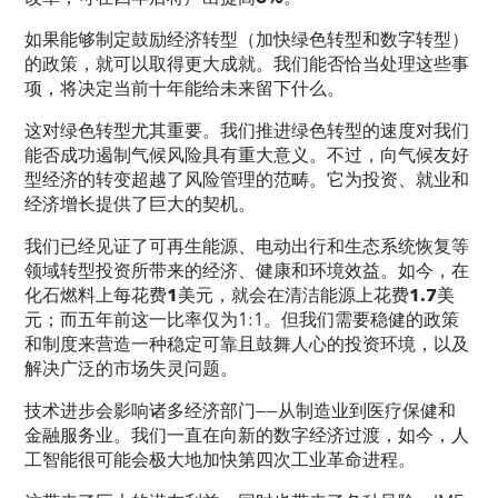
如果能够制定
鼓励经济转型
（加快
绿色转型和数字转型
）
的政策，就可以取得更大成就。我们能否恰当处理这些事
项，将决定当前十年能给未来留下什么。
这对
绿色转型
尤其重要。我们推进绿色转型的速度对我们
能否成功遏制气候风险具有重大意义。不过，向气候友好
型经济的转变超越了风险管理的范畴。它为投资、就业和
经济增长提供了巨大的契机。
我们已经见证了可再生能源、电动出行和生态系统恢复等
领域转型投资所带来的经济、健康和环境效益。如今，在
化石燃料上每花费
1
美元
，就会在清洁能源上花费
1.7
美
元
；而五年前这一比率仅为1:1。但我们需要稳健的政策
和制度来营造一种稳定可靠且鼓舞人心的投资环境，以及
解决广泛的市场失灵问题。
技术进步会影响诸多经济部门——从制造业到医疗保健和
金融服务业。我们一直在向
新的数字经济
过渡，如今，人
工智能很可能会极大地加快第四次工业革命进程。