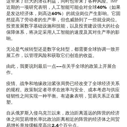
这带来了巨大的潜在利益，同时也带来了各种风险。IMF
近期的一项研究表明，人工智能可能会对全球
40%
（如果
是发达经济体，则高达
60%
）的就业岗位产生影响。它固
然提高了劳动者的生产率，但也威胁到了一些就业岗位。
投资发展数字基础设施和技能，以及投资建设强大的社会
保障体系，将决定采用人工智能的速度及其对生产率的影
响。
无论是气候转型还是数字化转型，都需要全球协调一致开
展工作，以管理风险和获取它们创造的收益。
由此，我要说到最后一点——在关乎全球的政策上开展合
作。
疫情、战争和地缘政治紧张局势已经改变了全球经济关系
的规程。政策制定者寻求在效率与安全、成本考虑与供应
链韧性之间实现一种平衡。有迹象表明，贸易关系正在重
塑。
自从俄罗斯入侵乌克兰以来，政治距离遥远的阵营的经济
体之间贸易增长率比政治距离相近的阵营的经济体之间贸
易增长率放缓幅度高出
2.4
个百分点
。