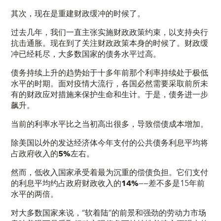
其次，现在是重建财政缓冲的时候了。
过去几年，我们一直主张实施财政政策约束，以支持央行
抗击通胀。现在到了关注财政政策本身的时候了。财政缓
冲已经耗尽，大多数国家的债务水平过高。
债务持续上升的趋势始于十多年前那个利率持续处于极低
水平的时期。面对疫情大流行，各国必然需要采取前所未
有的财政应对措施来保护生命和生计。于是，债务进一步
飙升。
当前的利率水平比之当初高出很多，导致偿债成本增加。
除美国以外的发达经济体今年支付的公共债务利息平均将
占政府收入的
5%
左右。
然而，低收入国家承受着最为沉重的偿债负担。它们支付
的利息平均约占
政府财政收入的
14%
——差不多是15年前
水平的两倍。
对大多数国家来说，“软着陆”的前景和强劲的劳动力市场