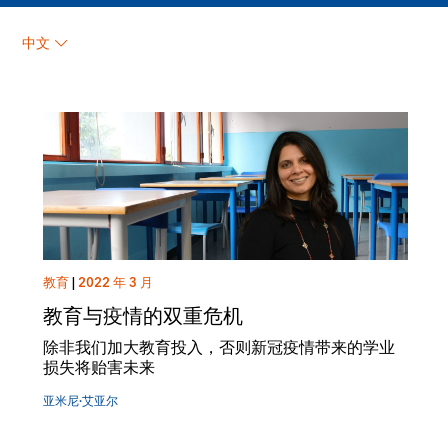
亚米尼·艾亚尔
中文
教育
|
2022 年 3 月
教育与疫情的双重危机
除非我们加大教育投入，否则新冠疫情带来的学业
损失将贻害未来
亚米尼·艾亚尔