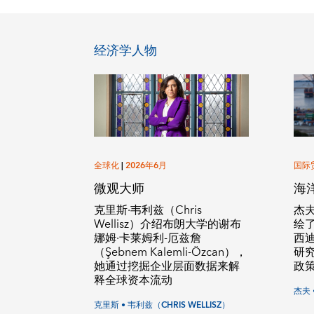
经济学人物
全球化
|
2026年6月
国际
微观大师
海
克里斯·韦利兹（Chris
杰夫
Wellisz）介绍布朗大学的谢布
绘
娜姆·卡莱姆利-厄兹詹
西迪（
（Şebnem Kalemli-Özcan），
研
她通过挖掘企业层面数据来解
政
释全球资本流动
杰夫 
克里斯 • 韦利兹（CHRIS WELLISZ）