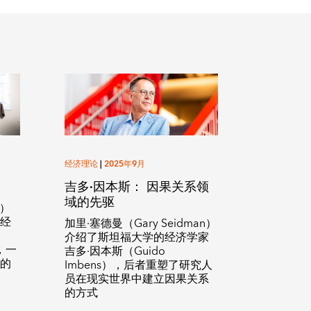
经济理论
|
2025年9月
吉多·因本斯： 因果关系领
域的先驱
n）
为经
加里·塞德曼（Gary Seidman）
介绍了斯坦福大学的经济学家
），一
吉多·因本斯（Guido
代的
Imbens），后者重塑了研究人
员在现实世界中建立因果关系
的方式