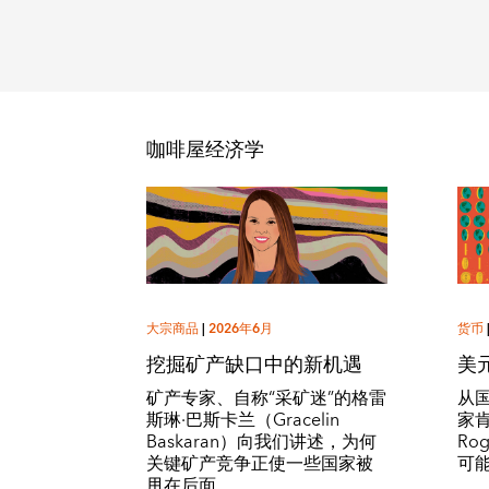
咖啡屋经济学
大宗商品
|
2026年6月
货币
挖掘矿产缺口中的新机遇
美
矿产专家、自称“采矿迷”的格雷
从
斯琳·巴斯卡兰（Gracelin
家肯
Baskaran）向我们讲述，为何
Ro
关键矿产竞争正使一些国家被
可
甩在后面