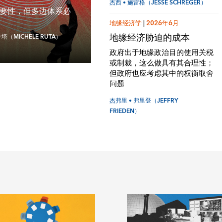
杰西 • 施雷格（JESSE SCHREGER）
要性，但多边体系必
地缘经济学
|
2026年6月
地缘经济胁迫的成本
鲁塔（MICHELE RUTA）
政府出于地缘政治目的使用关税
或制裁，这么做具有其合理性；
但政府也应考虑其中的权衡取舍
问题
杰弗里 • 弗里登（JEFFRY
FRIEDEN）