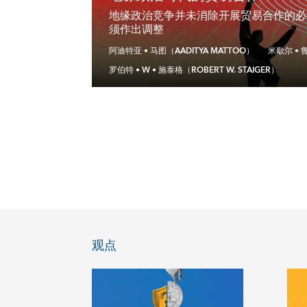
地缘政治竞争并未消除开展贸易合作的必
须作出调整
阿迪特亚 • 马图（AADITYA MATTOO）
米歇尔 • 
罗伯特 • W • 施泰格（ROBERT W. STAIGER）
观点