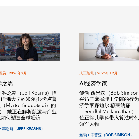
贸易
|
2026年3月
人工智能
|
2025年12月
洋之思
AI经济学家
·科恩斯（Jeff Kearns）描
鲍勃·西米森（Bob Simiso
了哈佛大学的米尔托·卡卢普
采访了麻省理工学院的行
Myrto Kalouptsidi）的
济学家森迪尔·穆莱纳森
究——她正在解析航运与产业
（Sendhil Mullainathan
策如何塑造全球经济
位正将其学科带入算法时
领军人物。
• 基恩斯（JEFF KEARNS）
鲍勃 • 辛普森（BOB SIMISON）