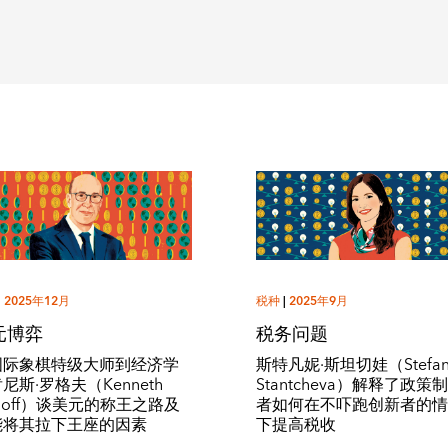
|
2025年12月
税种
|
2025年9月
元博弈
税务问题
国际象棋特级大师到经济学
斯特凡妮·斯坦切娃（Stefan
尼斯·罗格夫（Kenneth
Stantcheva）解释了政策
goff）谈美元的称王之路及
者如何在不吓跑创新者的
能将其拉下王座的因素
下提高税收