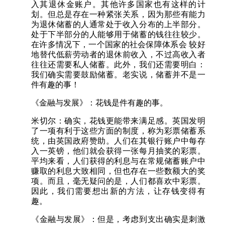
入其退休金账户。其他许多国家也有这样的计
划。但总是存在一种紧张关系，因为那些有能力
为退休储蓄的人通常处于收入分布的上半部分。
处于下半部分的人能够用于储蓄的钱往往较少。
在许多情况下，一个国家的社会保障体系会 较好
地替代低薪劳动者的退休前收入，不过高收入者
往往还需要私人储蓄。此外，我们还需要明白：
我们确实需要鼓励储蓄。老实说，储蓄并不是一
件有趣的事！
《金融与发展》：花钱是件有趣的事。
米切尔：确实，花钱更能带来满足感。英国发明
了一项有利于这些方面的制度，称为彩票储蓄系
统，由英国政府赞助。人们在其银行账户中每存
入一英镑，他们就会获得一张每月抽奖的彩票。
平均来看，人们获得的利息与在常规储蓄账户中
赚取的利息大致相同，但也存在一些数额大的奖
项。而且，毫无疑问的是，人们都喜欢中彩票。
因此，我们需要想出新的方法，让存钱变得有
趣。
《金融与发展》：但是，考虑到支出确实是刺激