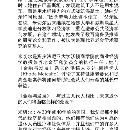
时，她住在巴基斯坦，发现建筑工人不是用水泥
车、而是用水桶接力的方式浇筑混凝土，她向父
亲询问原因。“因为劳动力比资本便宜。”父亲回
答说。米切尔后来继续在哈佛大学和威斯康星大
学麦迪逊分校学习经济学，重点进修公共经济学
与发展。在这个领域，她发表了数百篇备受推崇
的研究论文和著作，被认为是现代养老金学术研
究的奠基人。
米切尔是宾夕法尼亚大学沃顿商学院的商业经济
学教授兼养老金研究委员会的执行主任，她与
《金融与发展》杂志的供稿人罗达·梅特卡夫
（Rhoda Metcalfe）讨论了支持健康老龄化和提
高金融素养将如何帮助社会从人们寿命的延长中
获益。
《金融与发展》：与过去几代人相比，未来退休
的人们将面临怎样的处境？
米切尔：在30年或40年前的美国，我父母那个时
代的经济是很强劲的。他们拥有他们认为可靠的
退休人员医疗和社保体系，并且他们中的许多人
都很幸运地经历了房价的大幅上涨。因此，当退