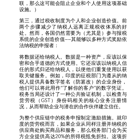
联，那么这可能会阻止企业和个人使用这项基础
设施。）
第三，通过税收制度为个人和企业创造价值。前
两个步骤减少了纳税人远离正规税收体系的好
处。然而，各国仍然需要为（尤其是）参与报税
系统的企业创造价值——其能够以多种方式奖励依
法纳税的申报者：
将数据还给纳税人。数据是一种资产，应该以保
密和合乎道德的方式使用。它还应该以纳税人信
任的形式归还给纳税人，以便他们重复使用以获
取关键服务。例如，印度的征税部门为遵从的纳
税人提供具备数字签名（防篡改）的企业身份，
他们可以将此用作“了解你的客户”的数字凭证。
税务当局还设计了一种公共验证机制，以检查与
货劳税（GST）身份码相关的核心业务注册情
况，从而帮助企业与潜在的合作伙伴建立信任。
为整个供应链中的税务申报制定激励措施。就印
度的货劳税而言，如果企业从同样注册并纳税的
供应商处购买商品和服务，那么税务部门会为买
方企业提供高达20%的所得税抵免折扣。这项折