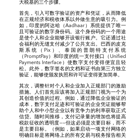
大税基的三个步骤。
首先，引入可数字验证的资产和凭证，从而降低
在正规经济和税收体系以外做生意的吸引力。例
如，印度的阿达哈（Aadhaar）系统提供了唯一
且可验证的数字身份码。这个身份码的一个用途
是使个人和企业能够开设银行账户。它还通过社
会福利的无缝支付减少了公共支出。巴西的皮克
斯系统（Pix）、泰国的普朗特支付系统
（PromptPay）和印度的统一支付接口（Unified
Payments Interface）使数字支付变得便宜且轻
松。此外，数字签名的文档和证书由第三方独立
验证，能够使颁发执照和许可证变得更加简单。
其次，调整针对个人和企业加入正规部门的激励
措施。人们首先应该将加入正规部门视为一个为
其创造价值的过程。例如，通过降低企业验证的
成本，数字支付足迹和可验证的企业凭证能够帮
助个人和中小型企业以有竞争力的利率获取正式
信贷。随时间推移，支付记录量的增加也将提高
税款征收的透明度——但这必须是次要目标，而不
是主要目标。（例如，如果启动一项支付网络的
明确目标是将网络上的所有交易与税务报告相关