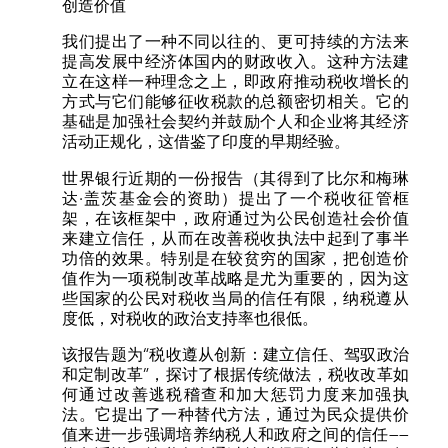
创造价值
我们提出了一种不同以往的、更可持续的方法来
提高发展中经济体国内的财政收入。这种方法建
立在这样一种理念之上，即政府推动税收增长的
方式与它们能够征收税款的总额密切相关。它的
基础是加强社会契约并鼓励个人和企业将其经济
活动正规化，这借鉴了印度的早期经验。
世界银行近期的一份报告（其得到了比尔和梅琳
达·盖茨基金会的资助）提出了一个税收征管框
架，在该框架中，政府通过为公民创造社会价值
来建立信任，从而在改善税收执法中起到了事半
功倍的效果。特别是在较贫穷的国家，把创造价
值作为一项税制改革战略是尤为重要的，因为这
些国家的公民对税收当局的信任有限，纳税遵从
度低，对税收的政治支持率也很低。
该报告题为“税收遵从创新：建立信任、驾驭政治
和定制改革”，探讨了根据传统做法，税收改革如
何通过改善逃税稽查和加大惩罚力度来加强执
法。它提出了一种替代方法，通过为民众提供价
值来进一步强调培养纳税人和政府之间的信任——