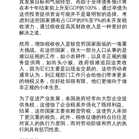
其发展目标和气候转型。而由于全球债务预计将
在本十年结束前上升至GDP的100%，通过举债为
这些投资提供资金可能并不是最明智的选择。考
虑到这些国家拥有占GDP的8%至9%的未开发税
收潜力，通过税收提高其财政收入是一种更好的
解决之道。
然而，增加税收收入是较贫穷国家面临的一项重
大挑战。在这些国家，很大一部分人口从事的是
难以征税的工作，如小农耕作，以及非正规的服
务提供商，如街头小贩。政府很难追踪这类收
入，因为它们主要是以现金交易的。这些劳动者
通常认为，到正规部门工作只会给他们带来更多
的纳税义务，但好处却很有限。他们更倾向于做
非正规的小本生意。
为了促进产业发展，各国政府经常向大型企业提
供免税，这侵蚀了企业税基并强化了既得利益。
结果，这些国家主要依赖货劳税，这使穷人承担
了更沉重的税负。此外，税收征缴的特点往往是
对富人的执行力度弱，而对劳动阶级和穷人的执
行则具有惩罚性质。