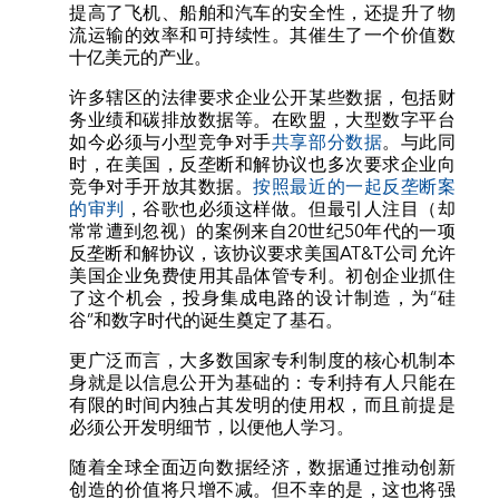
提高了飞机、船舶和汽车的安全性，还提升了物
流运输的效率和可持续性。其催生了一个价值数
十亿美元的产业。
许多辖区的法律要求企业公开某些数据，包括财
务业绩和碳排放数据等。在欧盟，大型数字平台
如今必须与小型竞争对手
共享部分数据
。与此同
时，在美国，反垄断和解协议也多次要求企业向
竞争对手开放其数据。
按照最近的一起反垄断案
的审判
，谷歌也必须这样做。但最引人注目（却
常常遭到忽视）的案例来自20世纪50年代的一项
反垄断和解协议，该协议要求美国AT&T公司允许
美国企业免费使用其晶体管专利。初创企业抓住
了这个机会，投身集成电路的设计制造，为“硅
谷”和数字时代的诞生奠定了基石。
更广泛而言，大多数国家专利制度的核心机制本
身就是以信息公开为基础的：专利持有人只能在
有限的时间内独占其发明的使用权，而且前提是
必须公开发明细节，以便他人学习。
随着全球全面迈向数据经济，数据通过推动创新
创造的价值将只增不减。但不幸的是，这也将强