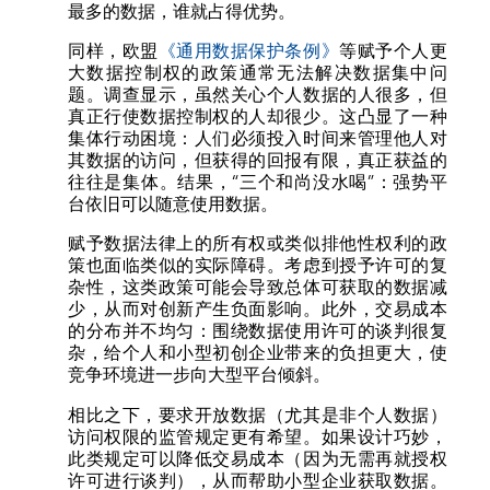
最多的数据，谁就占得优势。
同样，欧盟
《通用数据保护条例》
等赋予个人更
大数据控制权的政策通常无法解决数据集中问
题。调查显示，虽然关心个人数据的人很多，但
真正行使数据控制权的人却很少。这凸显了一种
集体行动困境：人们必须投入时间来管理他人对
其数据的访问，但获得的回报有限，真正获益的
往往是集体。结果，“三个和尚没水喝”：强势平
台依旧可以随意使用数据。
赋予数据法律上的所有权或类似排他性权利的政
策也面临类似的实际障碍。考虑到授予许可的复
杂性，这类政策可能会导致总体可获取的数据减
少，从而对创新产生负面影响。此外，交易成本
的分布并不均匀：围绕数据使用许可的谈判很复
杂，给个人和小型初创企业带来的负担更大，使
竞争环境进一步向大型平台倾斜。
相比之下，要求开放数据（尤其是非个人数据）
访问权限的监管规定更有希望。如果设计巧妙，
此类规定可以降低交易成本（因为无需再就授权
许可进行谈判），从而帮助小型企业获取数据。