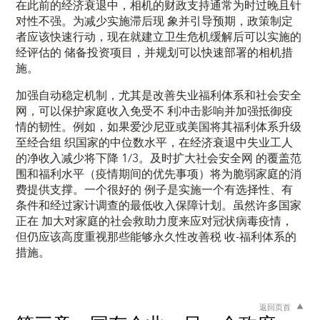
在此前的经济衰退中，相机的财政支持通常为时过晚且针
对性不强。为减少实施滞后现 象并引导预期，政策制定
者应该快速行动，现在就建立卫生危机缓解后可以实施的
经评估的 储备投资项目，并规划可以快速部署的相机措
施。
加强自动稳定机制，尤其是改善失业福利体系和社会安全
网，可以保护家庭收入免受不 利冲击影响并加强抵御疫
情的韧性。例如，如果爱沙尼亚或美国将其福利体系升级
至经合组 织国家的中位数水平，在经济衰退中失业工人
的净收入减少将下降 1/3。及时扩大社会安全网 的覆盖范
围和福利水平（疫情期间的优先事项）将为脆弱家庭的消
费提供支撑。一个很好的 例子是实施一个有选择性、有
条件和经过家计调查的最低收入保障计划。虽然许多国家
正在 加大对家庭的社会救助力度来应对冠状病毒疫情，
但仍应该高度重视那些能够永久性改善税 收-福利体系的
措施。
返回页首