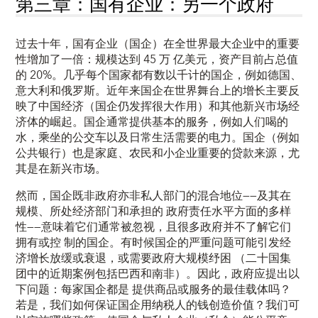
第三章：国有企业：另一个政府
过去十年，国有企业（国企）在全世界最大企业中的重要
性增加了一倍：规模达到 45 万 亿美元，资产目前占总值
的 20%。几乎每个国家都有数以千计的国企，例如德国、
意大利和俄罗斯。近年来国企在世界舞台上的增长主要反
映了中国经济（国企仍发挥很大作用）和其他新兴市场经
济体的崛起。国企通常提供基本的服务，例如人们喝的
水，乘坐的公交车以及日常生活需要的电力。国企（例如
公共银行）也是家庭、农民和小企业重要的贷款来源，尤
其是在新兴市场。
然而，国企既非政府亦非私人部门的混合地位——及其在
规模、所处经济部门和承担的 政府责任水平方面的多样
性——意味着它们通常被忽视，且很多政府并不了解它们
拥有或控 制的国企。有时候国企的严重问题可能引发经
济增长放缓或衰退，或需要政府大规模纾困 （二十国集
团中的近期案例包括巴西和南非）。因此，政府应提出以
下问题：每家国企都是 提供商品或服务的最佳载体吗？
若是，我们如何保证国企用纳税人的钱创造价值？我们可