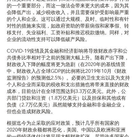
的一个重要部分，而这一做法会带来更大的成本，因为其
会降低产出，减少税收收入，并且需要保护受影响最严重
的个人和企业。这可以通过大规模、及时、临时性和有针
对性的措施来实现，如政府资助的带薪病假和家事假、转
移支付、失业福利、工资补贴和推迟税款缴纳。同样，对
企业的流动性支持可以降低破产风险。
COVID-19疫情及其金融和经济影响将导致财政赤字和公
共债务比率相对于之前的预测大幅上升。随着产出下降，
财政收入下降的幅度将更为急剧（在2020年的基线情景
中，财政收入占全球GDP的比例将比2019年10月《财政
监测报告》的预测低2.5%）。必要的卫生支出以及为支持
个人和企业而采取的税收和支出措施也将带来直接的财政
成本，目前估计在全球范围达到3.3万亿美元。此外，公
共部门贷款和注资（1.8万亿美元）以及担保和其他或有
负债（2.7万亿美元）虽然能够支持金融和非金融企业，
但也会造成财政风险。
根据迄今为止采取的应对政策，预计几乎所有国家的
2020年财政余额都将恶化，美国、中国以及欧洲和亚洲
的一些经济体估计将呈现大幅财政扩张。尽管许多国家今