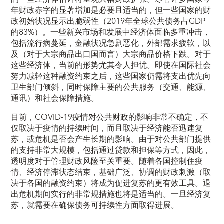
年财政赤字的显著增加是必要且适当的，但一些国家的财
政初始状况显示出脆弱性（2019年全球公共债务占GDP
的83%）。一些新兴市场和发展中经济体面临多重冲击，
包括流行病蔓延，金融状况急剧恶化，外部需求疲软，以
及（对于大宗商品出口国而言）大宗商品价格下跌。对于
这些经济体，当前的形势尤其令人担忧。即使在国际社会
努力减轻这种融资约束之后，这些国家仍需将支出优先向
卫生部门倾斜，同时保障主要的公共服务（交通、能源、
通讯）和社会保障措施。
目前，COVID-19疫情对公共财政的影响非常不确定，不
仅取决于疫情的持续时间，而且取决于经济能否迅速复
苏，或危机是否会产生长期的影响。由于对公共部门提供
的支持非常大规模，包括通过贷款和担保等方式，因此，
透明度对于管理财政风险至关重要。随着各国控制住疫
情、经济停滞状态结束，基础广泛、协调的财政刺激（取
决于各国的融资约束）将成为促进复苏的更有效工具。退
出危机期间实行的非常规措施也将是适当的。一旦经济复
苏，就需要在确保债务可持续性方面取得进展。