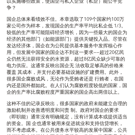
以实施哪些政策，使国企与私人企业（私企）能公平竞
争？
国企总体来看绩效不佳。本章选取了109个国家约100万
家公司作为样本，发现国企的生产率平均比私企低 1/3。
较低的生产率可能阻碍经济增长，因为一些最大的国企为
经济的其他部门（如能源部门）提供关键投入品。尽管在
发达经济体，国企在为公民提供基本服务中发挥核心作
用，但发展中国家的国企达不到这一要求——超过20亿民
众仍然无法获得安全的水资源，超过8亿民众缺少可靠的
电力供应。这通常反映出国企无 法收取足够高的价格来
覆盖 其成本，并支付必要基础设施的扩建费用。此外，
很多国企腐败成风，无论作为受贿者还是 行贿者，在国
内还是国外都如此。在人们认为腐败程度较低的国家，国
企的生产率比腐败程度严重国家的国企高出两倍以上。
这种不佳的记录反映出，很多国家的政府未能建立合理的
激励机制并改善透明度和问责 制。政府对国企的要求
（即职能）通常没有明确规定，没有计算成本或提供适当
的资金。国 企也通常被用来促进就业和支持信贷增长，
而不考虑成本。在公共债务水平较高的发展中国家，公共