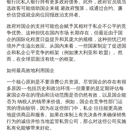
银行比私人银行持有更多政府债务。此外，政府官员或当
选政客可能借助国企来规 避政府预算，或通过合约、廉
价信贷或就业岗位回报政治支持者。
政府对国企的支持可能也会赋予其相对于私企不公平的竞
争优势。这种担忧在国内市场 长期存在，但最近由于国
企的国际化程度日益提升和其庞大的规模，这种担忧已对
境外产生溢出效应。从国内来看，一些国家制定了促进国
企和私企公平竞争的框架（例如澳大利亚和 欧盟）。然
而，在全球层面没有统一的框架。
如何最高效地利用国企
一个核心原则是不要浪费公共资源。尽管国企的存在有很
多原因——包括历史和政治环境——但重要的是定期评估每
家国企存在的理由和活动范围是否仍然有效，以及国企能
否为 纳税人的钱带来价值。例如，国企在竞争性部门运
营的理由较弱，因为在这些部门中，私企 往往能更高效
地提供商品和服务。如果在体制上有先决条件来确保销售
行为的诚信并恰当地监管私营公司，那么对这些公司实施
私有化能够带来好处。