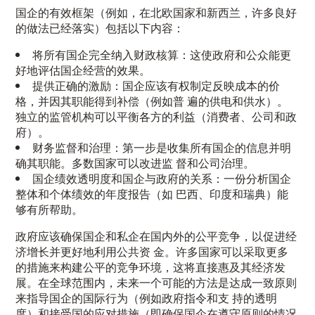
国企的有效框架（例如，在北欧国家和新西兰，许多良好
的做法已经落实）包括以下内容：
将所有国企完全纳入财政核算：这使政府和公众能更
好地评估国企经营的效果。
提供正确的激励：国企应该有权制定反映成本的价
格，并因其职能得到补偿（例如普 遍的供电和供水）。
独立的监管机构可以平衡各方的利益（消费者、公司和政
府）。
财务监督和治理：第一步是收集所有国企的信息并明
确其职能。多数国家可以改进监 督和公司治理。
国企绩效透明度和国企与政府的关系：一份分析国企
整体和个体绩效的年度报告（如 巴西、印度和瑞典）能
够有所帮助。
政府应该确保国企和私企在国内外的公平竞争，以促进经
济增长并更好地利用公共资 金。许多国家可以采取更多
的措施来构建公平的竞争环境，这将直接惠及其经济发
展。在全球范围内，未来一个可能的方法是达成一致原则
来指导国企的国际行为（例如政府指令和支 持的透明
度）和接受国的应对措施（即确保国企在遵守原则的情况