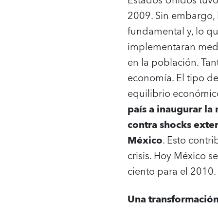
Estados Unidos tuvo
2009. Sin embargo, l
fundamental y, lo q
implementaran medid
en la población. Tant
economía. El tipo de
equilibrio económic
país a inaugurar la
contra shocks exte
México
. Esto contr
crisis. Hoy México s
ciento para el 2010.
Una transformació