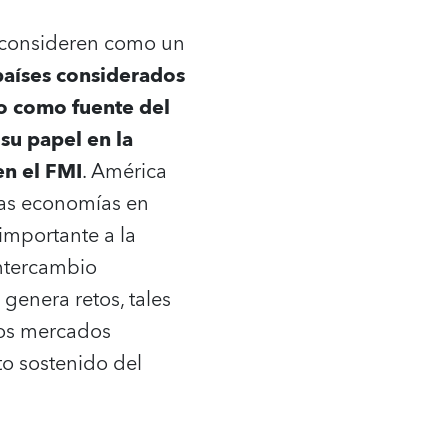
á consideren como un
países considerados
o como fuente del
su papel en la
en el FMI
. América
las economías en
importante a la
intercambio
genera retos, tales
 los mercados
o sostenido del