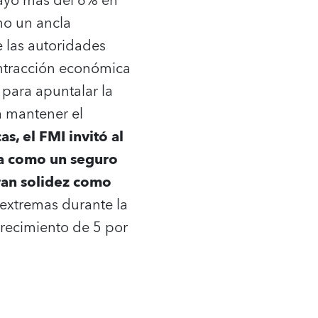
cayó más del 6% en
omo un ancla
 las autoridades
ntracción económica
n para apuntalar la
a mantener el
s, el FMI invitó al
a como un seguro
ran solidez como
s extremas durante la
crecimiento de 5 por