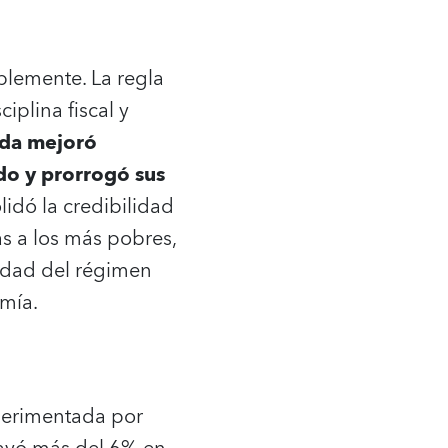
blemente. La regla
iplina fiscal y
uda mejoró
do y prorrogó sus
idó la credibilidad
s a los más pobres,
lidad del régimen
mía.
experimentada por