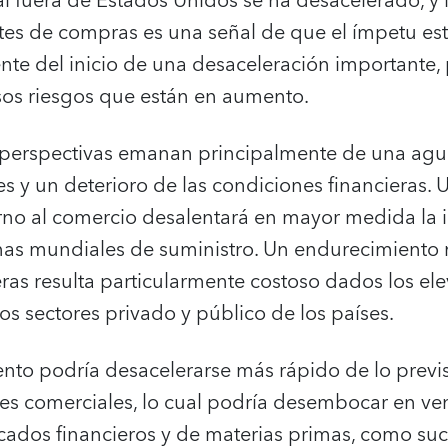
al fuera de Estados Unidos se ha desacelerado, y
ntes de compras es una señal de que el ímpetu 
nte del inicio de una desaceleración importante,
rsos riesgos que están en aumento.
s perspectivas emanan principalmente de una agu
s y un deterioro de las condiciones financieras.
rno al comercio desalentará en mayor medida la i
nas mundiales de suministro. Un endurecimiento 
ras resulta particularmente costoso dados los el
s sectores privado y público de los países.
ento podría desacelerarse más rápido de lo previs
nes comerciales, lo cual podría desembocar en ve
cados financieros y de materias primas, como su