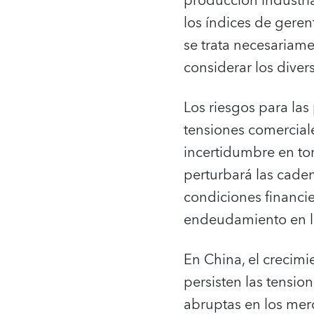
producción industri
los índices de gere
se trata necesariame
considerar los dive
Los riesgos para la
tensiones comerciale
incertidumbre en to
perturbará las cade
condiciones financie
endeudamiento en lo
En China, el crecimi
persisten las tensio
abruptas en los mer