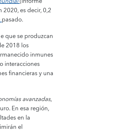
mundial
(informe
2020, es decir, 0,2
e
pasado.
 de que se produzcan
de 2018 los
permanecido inmunes
o interacciones
es financieras y una
onomías
avanzadas
,
uro. En esa región,
ltades en la
imirán el