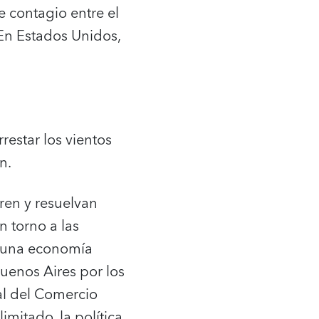
e contagio entre el
 En Estados Unidos,
restar los vientos
n.
eren y resuelvan
n torno a las
ar una economía
uenos Aires por los
al del Comercio
limitado, la política