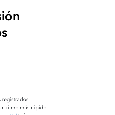
sión
os
 registrados
 un ritmo más rápido