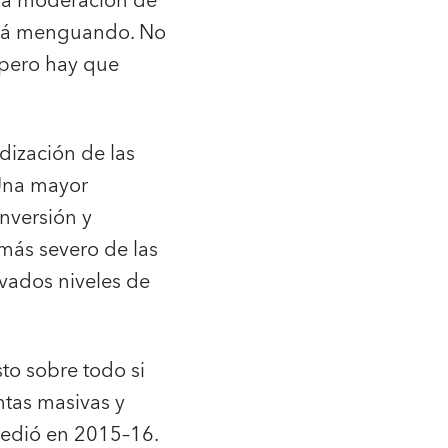
 la moderación de
está menguando. No
 pero hay que
dización de las
 Una mayor
nversión y
más severo de las
evados niveles de
to sobre todo si
ntas masivas y
cedió en 2015–16.