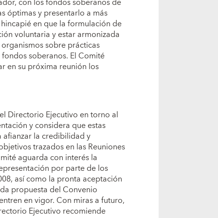
nador, con los fondos soberanos de
as óptimas y presentarlo a más
 hincapié en que la formulación de
ción voluntaria y estar armonizada
s organismos sobre prácticas
os fondos soberanos. El Comité
r en su próxima reunión los
l Directorio Ejecutivo en torno al
entación y considera que estas
afianzar la credibilidad y
objetivos trazados en las Reuniones
mité aguarda con interés la
representación por parte de los
008, así como la pronta aceptación
nda propuesta del Convenio
entren en vigor. Con miras a futuro,
irectorio Ejecutivo recomiende