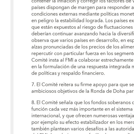
contener la inflación y corregir los factores de
países dispongan de margen para responder 
condiciones externas mediante políticas monetar
en peligro la estabilidad lograda. Los países 
que están expuestos al riesgo de fluctuaciones 
deberían continuar avanzando hacia la diversi
observa que varios países en desarrollo, en esp
alzas pronunciadas de los precios de los alime
repercutir con particular fuerza en los segmen
Comité insta al FMI a colaborar estrechamente
en la formulación de una respuesta integrada
de políticas y respaldo financiero.
7. El Comité reitera su firme apoyo para que s
ambiciosos objetivos de la Ronda de Doha para
8. El Comité señala que los fondos soberanos
función cada vez más importante en el sistema
internacional, y que ofrecen numerosas ventaj
por ejemplo su efecto estabilizador en los mer
también plantean varios desafíos a las autorida