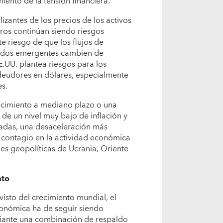
iento de la tensión financiera.
izantes de los precios de los activos
eros continúan siendo riesgos
 riesgo de que los flujos de
cados emergentes cambien de
E.UU. plantea riesgos para los
 deudores en dólares, especialmente
s.
recimiento a mediano plazo o una
de un nivel muy bajo de inflación y
zadas, una desaceleración más
 contagio en la actividad económica
es geopolíticas de Ucrania, Oriente
nto
evisto del crecimiento mundial, el
económica ha de seguir siendo
diante una combinación de respaldo