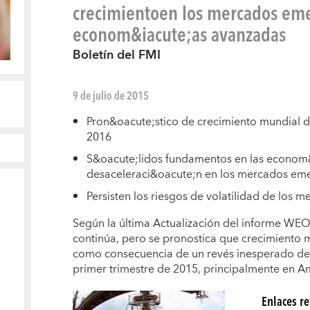
crecimientoen los mercados eme
econom&iacute;as avanzadas
Boletín del FMI
9 de julio de 2015
Pron&oacute;stico de crecimiento mundial d
2016
S&oacute;lidos fundamentos en las econom
desaceleraci&oacute;n en los mercados em
Persisten los riesgos de volatilidad de los m
S
egún la última Actualización del informe WEO
continúa, pero se pronostica que crecimiento
como consecuencia de un revés inesperado de 
primer trimestre de 2015, principalmente en A
Enlaces r