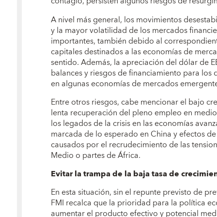
contagio, persisten algunos riesgos de resurgim
A nivel más general, los movimientos desestabil
y la mayor volatilidad de los mercados financi
importantes, también debido al correspondiente
capitales destinados a las economías de mer
sentido. Además, la apreciación del dólar de E
balances y riesgos de financiamiento para los
en algunas economías de mercados emergente
Entre otros riesgos, cabe mencionar el bajo c
lenta recuperación del pleno empleo en medio 
los legados de la crisis en las economías avan
marcada de lo esperado en China y efectos de
causados por el recrudecimiento de las tension
Medio o partes de África.
Evitar la trampa de la baja tasa de crecimie
En esta situación, sin el repunte previsto de pr
FMI recalca que la prioridad para la política 
aumentar el producto efectivo y potencial me