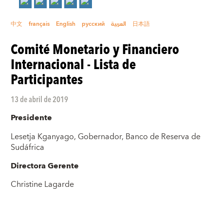
中文
français
English
русский
العربية
日本語
Comité Monetario y Financiero
Internacional - Lista de
Participantes
13 de abril de 2019
Presidente
Lesetja Kganyago, Gobernador, Banco de Reserva de
Sudáfrica
Directora Gerente
Christine Lagarde