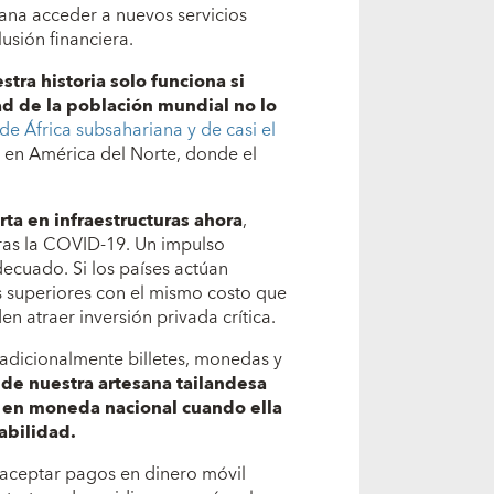
esana acceder a nuevos servicios
lusión financiera.
stra historia solo funciona si
tad de la población mundial no lo
de África subsahariana y de casi el
te en América del Norte, donde el
ta en infraestructuras
ahora
,
ras la COVID-19. Un impulso
decuado. Si los países actúan
s superiores con el mismo costo que
n atraer inversión privada crítica.
tradicionalmente billetes, monedas y
de nuestra artesana tailandesa
e en moneda nacional cuando ella
abilidad.
 aceptar pagos en dinero móvil