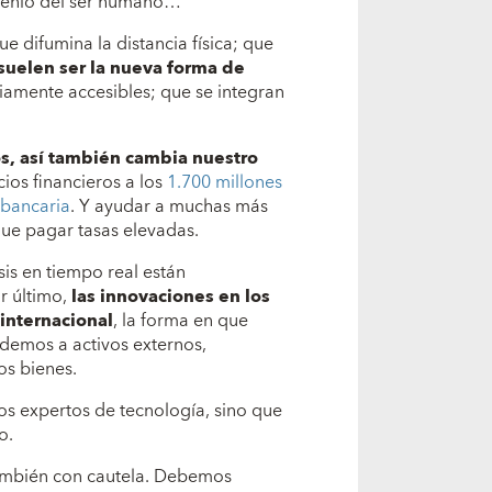
ingenio del ser humano…
e difumina la distancia física; que
 suelen ser la nueva forma de
iamente accesibles; que se integran
os, así también cambia nuestro
ios financieros a los
1.700 millones
 bancaria
. Y ayudar a muchas más
ue pagar tasas elevadas.
sis en tiempo real están
or último,
las innovaciones en los
internacional
, la forma en que
edemos a activos externos,
os bienes.
ios expertos de
tecnología, sino que
o.
ambién con cautela. Debemos