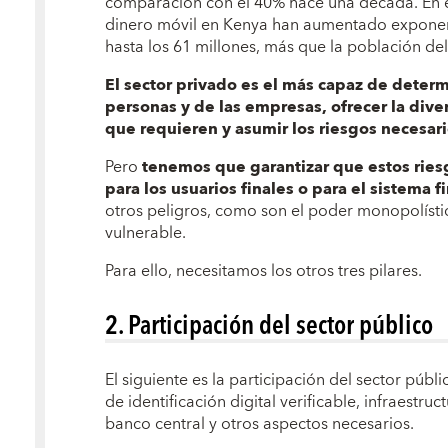
comparación con el 40% hace una década. En e
dinero móvil en Kenya han aumentado exponen
hasta los 61 millones, más que la población del
El sector privado es el más capaz de determ
personas y de las empresas, ofrecer la dive
que requieren y asumir los riesgos necesari
Pero
tenemos que garantizar que estos ries
para los usuarios finales o para el sistema f
otros peligros, como son el poder monopolísti
vulnerable.
Para ello, necesitamos los otros tres pilares.
2. Participación del sector público
El siguiente es la participación del sector pú
de identificación digital verificable, infraestr
banco central y otros aspectos necesarios.