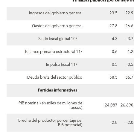
Finanzas públicas (porcentaje de
Ingresos del gobierno general
23.5
22.9
Gastos del gobierno general
27.8
26.6
Saldo fiscal global 10/
-4.3
-3.7
Balance primario estructural 11/
0.6
1.2
Impulso fiscal 11/
0.5
-0.5
Deuda bruta del sector público
58.5
56.7
Partidas informativas
PIB nominal (en miles de millones de
24,087
26,690
pesos)
Brecha del producto (porcentaje del
-2.8
-2.0
PIB potencial)