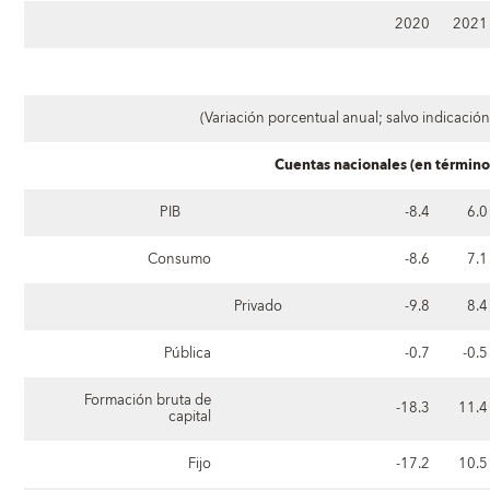
2020
2021
(Variación porcentual anual; salvo indicación
Cuentas nacionales (en término
PIB
-8.4
6.0
Consumo
-8.6
7.1
Privado
-9.8
8.4
Pública
-0.7
-0.5
Formación bruta de
-18.3
11.4
capital
Fijo
-17.2
10.5