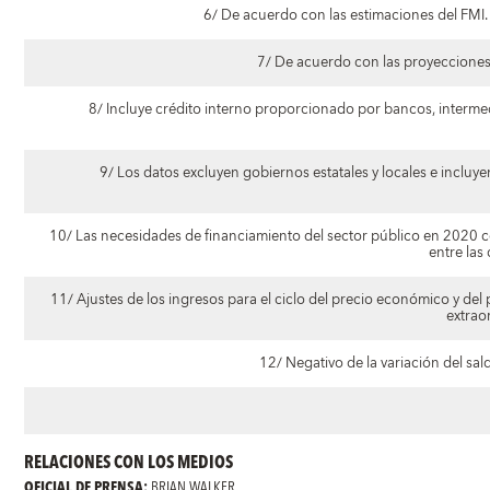
6/ De acuerdo con las estimaciones del FMI.
7/ De acuerdo con las proyeccion
8/ Incluye crédito interno proporcionado por bancos, interme
9/ Los datos excluyen gobiernos estatales y locales e incluy
10/ Las necesidades de financiamiento del sector público en 2020 co
entre las
11/ Ajustes de los ingresos para el ciclo del precio económico y del pr
extrao
12/ Negativo de la variación del sald
RELACIONES CON LOS MEDIOS
OFICIAL DE PRENSA:
BRIAN WALKER