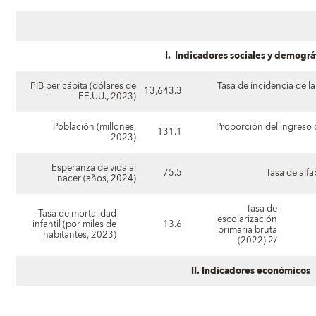
I. Indicadores sociales y demográ
PIB per cápita (dólares de
Tasa de incidencia de l
13,643.3
EE.UU., 2023)
Población (millones,
Proporción del ingreso
131.1
2023)
Esperanza de vida al
75.5
Tasa de alf
nacer (años, 2024)
Tasa de
Tasa de mortalidad
escolarización
infantil (por miles de
13.6
primaria bruta
habitantes, 2023)
(2022) 2/
II. Indicadores económicos