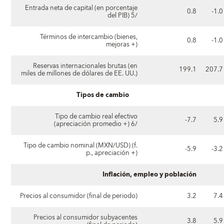
Entrada neta de capital (en porcentaje
0.8
-1.0
del PIB) 5/
Términos de intercambio (bienes,
0.8
-1.0
mejoras +)
Reservas internacionales brutas (en
199.1
207.7
miles de millones de dólares de EE. UU.)
Tipos de cambio
Tipo de cambio real efectivo
-7.7
5.9
(apreciación promedio +) 6/
Tipo de cambio nominal (MXN/USD) (f.
-5.9
-3.2
p., apreciación +)
Inflación, empleo y población
Precios al consumidor (final de periodo)
3.2
7.4
Precios al consumidor subyacentes
3.8
5.9