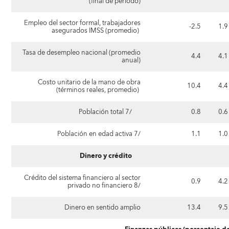
(final de periodo)
Empleo del sector formal, trabajadores
-2.5
1.9
asegurados IMSS (promedio)
Tasa de desempleo nacional (promedio
4.4
4.1
anual)
Costo unitario de la mano de obra
10.4
4.4
(términos reales, promedio)
Población total 7/
0.8
0.6
Población en edad activa 7/
1.1
1.0
Dinero y crédito
Crédito del sistema financiero al sector
0.9
4.2
privado no financiero 8/
Dinero en sentido amplio
13.4
9.5