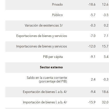
Privado
-18.6
12.6
Público
-5.7
-3.5
Variación de existencias 3/
-0.3
0.2
Exportaciones de bienes y servicios
-7.0
7.1
Importaciones de bienes y servicios
-12.0
15.7
PIB per cápita
-9.1
5.4
Sector externo
Saldo en la cuenta corriente
2.4
-0.3
(porcentaje del PIB)
Exportación de bienes l. a b. 4/
-9.4
18.6
Importación de bienes l. a b. 4/
-15.9
32.0