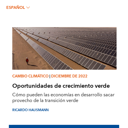
RICARDO HAUSMANN
ESPAÑOL
CAMBIO CLIMÁTICO
|
DICIEMBRE DE 2022
Oportunidades de crecimiento verde
Cómo pueden las economías en desarrollo sacar
provecho de la transición verde
RICARDO HAUSMANN