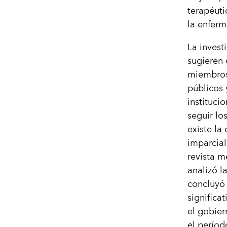
terapéuti
la enfer
La invest
sugieren 
miembros 
públicos 
instituci
seguir lo
existe la
imparcial
revista m
analizó l
concluyó 
significa
el gobier
el períod