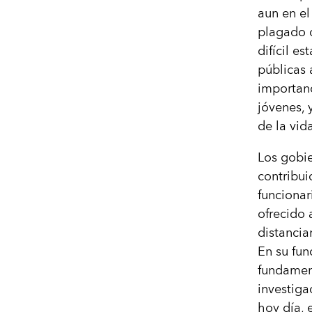
aun en el
plagado d
difícil e
públicas 
importanc
jóvenes, 
de la vid
Los gobi
contribui
funcionar
ofrecido
distancia
En su fun
fundamen
investiga
hoy día, 