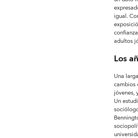
expresad
igual. Co
exposició
confianza
adultos j
Los a
Una larga
cambios e
jóvenes, 
Un estudi
sociólog
Benningto
sociopolí
universid