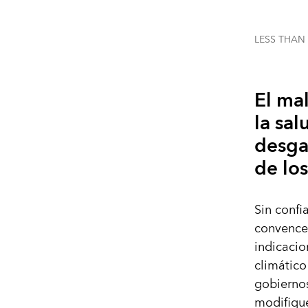
LESS THAN
El ma
la sal
desga
de los
Sin confia
convencer
indicaci
climático
gobiernos
modifique