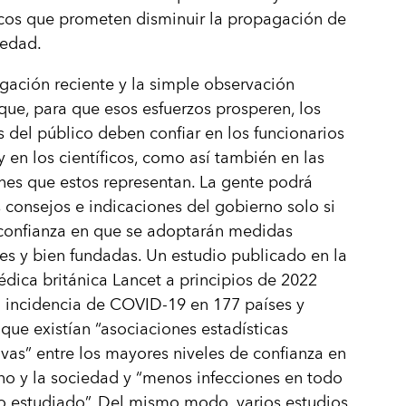
cos que prometen disminuir la propagación de
medad.
igación reciente y la simple observación
que, para que esos esfuerzos prosperen, los
del público deben confiar en los funcionarios
y en los científicos, como así también en las
ones que estos representan. La gente podrá
s consejos e indicaciones del gobierno solo si
 confianza en que se adoptarán medidas
es y bien fundadas. Un estudio publicado en la
édica británica Lancet a principios de 2022
a incidencia de COVID‑19 en 177 países y
que existían “asociaciones estadísticas
tivas” entre los mayores niveles de confianza en
no y la sociedad y “menos infecciones en todo
o estudiado”. Del mismo modo, varios estudios