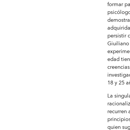
formar pa
psicólogo
demostrar
adquirida
persistir
Giuilian
experimen
edad tien
creencias
investigad
18 y 25 a
La singul
racionali
recurren 
principio
quien sug