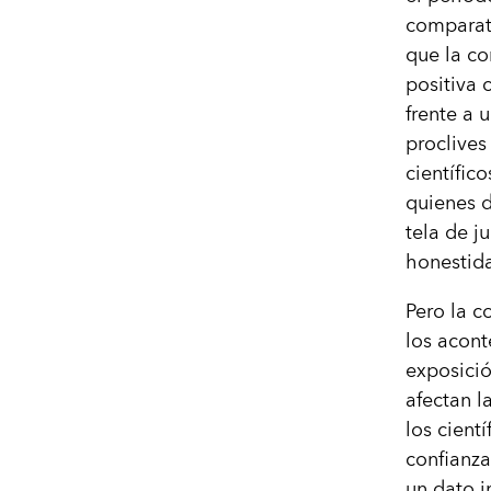
comparati
que la co
positiva 
frente a 
proclives
científico
quienes 
tela de j
honestida
Pero la c
los acont
exposició
afectan l
los cient
confianza
un dato i