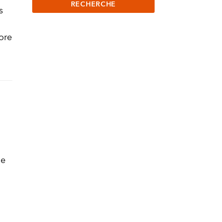
s
ore
ue