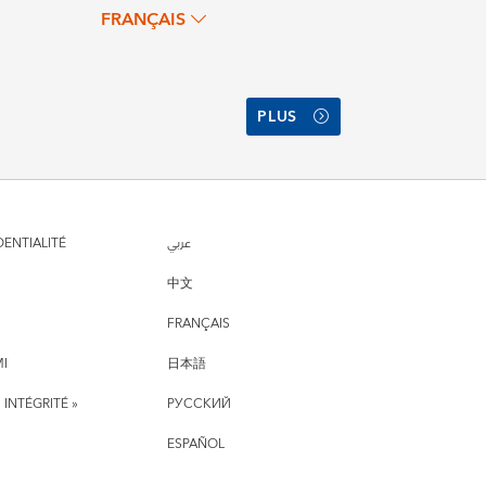
FRANÇAIS
PLUS
DENTIALITÉ
عربي
中文
FRANÇAIS
MI
日本語
 INTÉGRITÉ »
РУССКИЙ
ESPAÑOL