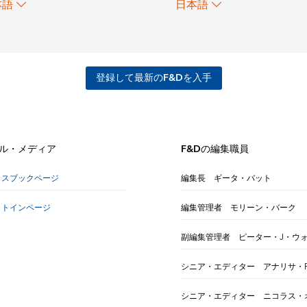
日本語
本語
登録して最新のF&Dを入手
ル・メディア
F&Dの編集職員
イスブックページ
編集長 ギータ・バット
クトインページ
編集管理者 モリーン・バーク
副編集管理者 ピーター・J・ウ
シニア・エディター アナリサ・
シニア・エディター ニコラス・