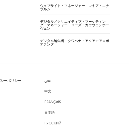
ウェブサイト・マネージャー レキア・エナ
ブルシ
デジタル／クリエイティブ・マーケティン
グ・マネージャー ローズ・カウウェンホー
ヴェン
デジタル編集者 クワベナ・アクアモア＝ボ
アテング
バシーポリシー
عربي
中文
FRANÇAIS
日本語
РУССКИЙ