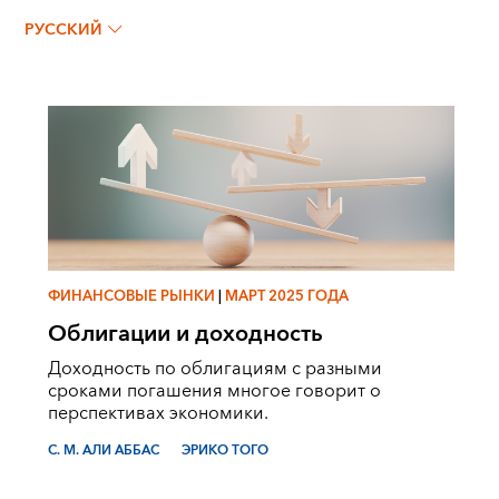
Эрико Того
РУССКИЙ
ФИНАНСОВЫЕ РЫНКИ
|
МАРТ 2025 ГОДА
Облигации и доходность
Доходность по облигациям с разными
сроками погашения многое говорит о
перспективах экономики.
С. M. AЛИ AББАС
ЭРИКО ТОГО