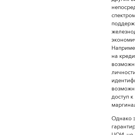
непосре
спектром
поддержи
железно
экономич
Наприме
на креди
возможн
личност
идентиф
возможно
доступ к
маргина
Однако э
гаранти
ЦОИ, но 