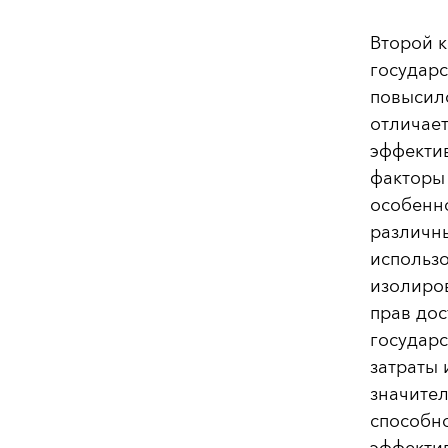
Второй к
государ
повысило
отличает
эффектив
факторы 
особенно
различн
использо
изолиров
прав дос
государс
затраты 
значите
способно