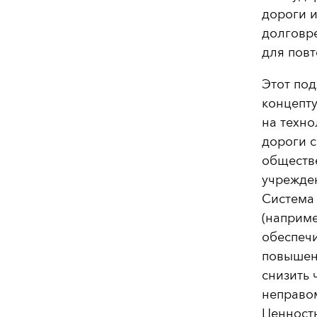
дороги 
долговр
для пов
Этот под
концепт
на техно
дороги с
обществ
учрежден
Система
(наприме
обеспечи
повышени
снизить 
неправо
Ценность