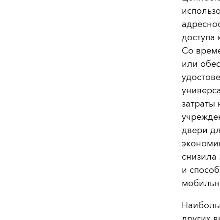
использо
адресно
доступа 
Со време
или обес
удостове
универса
затраты
учрежден
двери дл
экономик
снизила
и способ
мобильн
Наиболь
других в