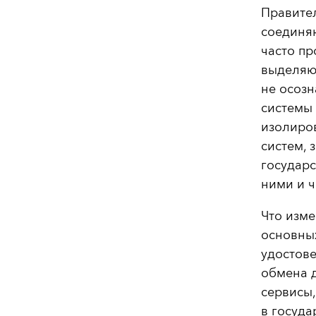
Правител
соединяю
часто пр
выделяют
не осозн
системы 
изолиро
систем,
государ
ними и ч
Что изме
основных
удостове
обмена 
сервисы
в госуда