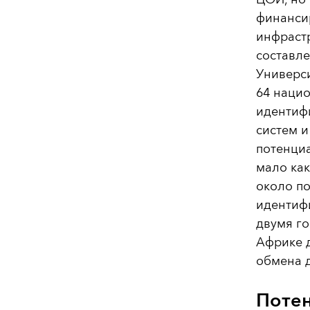
финанси
инфрастр
составле
Универс
64 наци
идентиф
систем 
потенци
мало как
около п
идентиф
двумя г
Африке 
обмена 
Потен