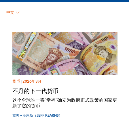
杰夫 • 基恩斯（Jeff
中文
Kearns）
货币
|
2026年3月
不丹的下一代货币
这个全球唯一将“幸福”确立为政府正式政策的国家更
新了它的货币
杰夫 • 基恩斯（JEFF KEARNS）