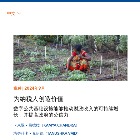
普拉莫德 • 瓦尔玛
中文
（Pramod Varma）
税种
|
2024年9月
为纳税人创造价值
数字公共基础设施能够推动财政收入的可持续增
长，并提高政府的公信力
卡米亚 • 昌德拉（KAMYA CHANDRA）
塔努什卡 • 瓦伊德（TANUSHKA VAID）