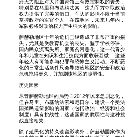
府无力阻止对大片国家领土有效控制权的丧失，
特别是在马里和布基纳法索，这为军方夺取政治
权力提供了完美的借口。军队的影响不限于当前
掌控政府的军官个人；在该地区，未来几年内，
军队必将对政治权力产生强大的影响。
萨赫勒地区十年的危机已经造成了非常严重的损
失，尤其是受教育机会的丧失。鉴于学校停课、
国内民众流离失所、家庭贫困恶化，这一代青少
年和儿童在知识和生活技能方面收获甚微——这些
年轻人有可能参与犯罪和恐怖主义活动。不断恶
化的日常生活条件只会导致该地区的安全和政治
危机拖得更久，并加剧该地区的脆弱性。
历史因素
尽管萨赫勒地区的局势自2012年以来急剧恶化，
但在马里、布基纳法索和尼日尔，建设一个受法
国殖民遗留影响的国家（包括政治、经济和社会
制度）具有挑战性，这些国家的脆弱性与这种挑
战直接相关。
除了殖民化的持久遗留影响外，萨赫勒国家作为