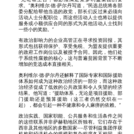
求。”奥利维尔·德·萨尔丹写道，“民选总统将各部
委分配给帮他当选的政党，部长们反过来必须向
活动人士分配职位，而这些活动人士也将以提供
服务或小额供应合同的形式为其他活动人士找到
一些小的奖励。”
有政治影响力的企业高管正在寻求投资回报，其
形式包括获得保护、享受免税、为盟友提供重要
的政府工作岗位以及被授予合同。因此，他们处
于系统性腐败的核心，这与普遍贫困背景下不断
增加的竞选成本直接相关。
奥利维尔·德·萨尔丹还解释了国际专家和国际援助
体系如何成为这种政治经济的一部分，而这种政
治经济促成了低效的公共政策和令人失望的经济
结果。他写道：“援助体系，无论是项目援助、部
门援助还是预算援助（这三者仍然交织在一
起），都会引起一种不健康和令人麻痹的依赖。”
政治实践、国家职能、公共服务和生活条件之间
的这些联系并非萨赫勒地区所独有。它们存在于
西非及其他地区的多数国家——尽管利益集团俘获
机构和经济机会的规模和复杂程度各不相同。安