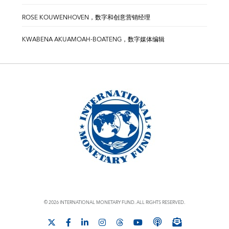
ROSE KOUWENHOVEN，数字和创意营销经理
KWABENA AKUAMOAH-BOATENG，数字媒体编辑
© 2026 INTERNATIONAL MONETARY FUND. ALL RIGHTS RESERVED.