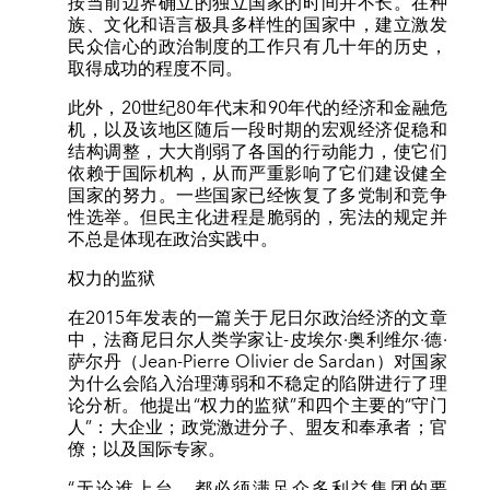
按当前边界确立的独立国家的时间并不长。在种
族、文化和语言极具多样性的国家中，建立激发
民众信心的政治制度的工作只有几十年的历史，
取得成功的程度不同。
此外，20世纪80年代末和90年代的经济和金融危
机，以及该地区随后一段时期的宏观经济促稳和
结构调整，大大削弱了各国的行动能力，使它们
依赖于国际机构，从而严重影响了它们建设健全
国家的努力。一些国家已经恢复了多党制和竞争
性选举。但民主化进程是脆弱的，宪法的规定并
不总是体现在政治实践中。
权力的监狱
在2015年发表的一篇关于尼日尔政治经济的文章
中，法裔尼日尔人类学家让-皮埃尔·奥利维尔·德·
萨尔丹（Jean-Pierre Olivier de Sardan）对国家
为什么会陷入治理薄弱和不稳定的陷阱进行了理
论分析。他提出“权力的监狱”和四个主要的“守门
人”：大企业；政党激进分子、盟友和奉承者；官
僚；以及国际专家。
“无论谁上台，都必须满足众多利益集团的要