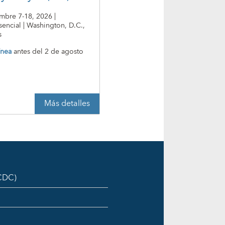
embre 7-18, 2026 |
encial | Washington, D.C.,
s
ínea
antes del
2 de agosto
Más detalles
ICDC)