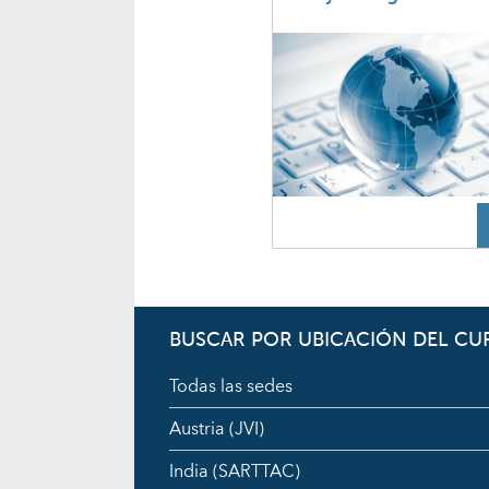
BUSCAR POR UBICACIÓN DEL CU
Todas las sedes
Austria (JVI)
India (SARTTAC)