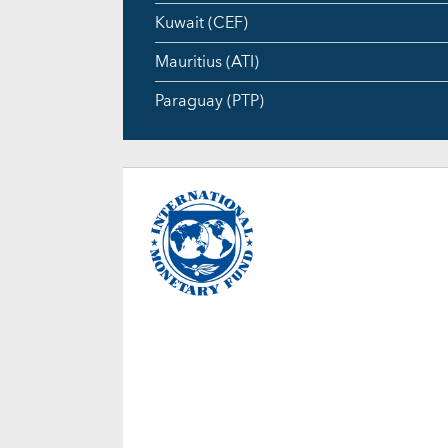
Kuwait (CEF)
Mauritius (ATI)
Paraguay (PTP)