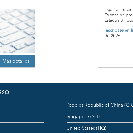
Español | dici
Formación pres
Estados Unido
Inscríbase en l
de 2026
Más detalles
RSO
Peoples Republic of China (C
Singapore (STI)
United States (HQ)