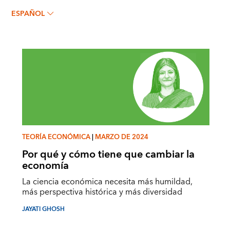
Jayati Ghosh
ESPAÑOL
TEORÍA ECONÓMICA
|
MARZO DE 2024
Por qué y cómo tiene que cambiar la
economía
La ciencia económica necesita más humildad,
más perspectiva histórica y más diversidad
JAYATI GHOSH