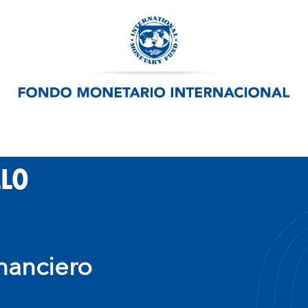
LLO
inanciero