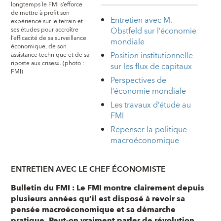
longtemps le FMI s’efforce
de mettre à profit son
Entretien avec M.
expérience sur le terrain et
Obstfeld sur l’économie
ses études pour accroître
l’efficacité de sa surveillance
mondiale
économique, de son
Position institutionnelle
assistance technique et de sa
riposte aux crises». (photo :
sur les flux de capitaux
FMI)
Perspectives de
l’économie mondiale
Les travaux d’étude au
FMI
Repenser la politique
macroéconomique
ENTRETIEN AVEC LE CHEF ÉCONOMISTE
Bulletin du FMI : Le FMI montre clairement depuis
plusieurs années qu’il est disposé à revoir sa
pensée macroéconomique et sa démarche
pratique. Peut-on vraiment parler de révolution