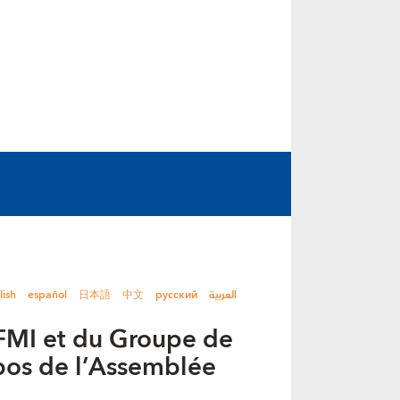
lish
español
日本語
中文
русский
العربية
FMI et du Groupe de
pos de l’Assemblée