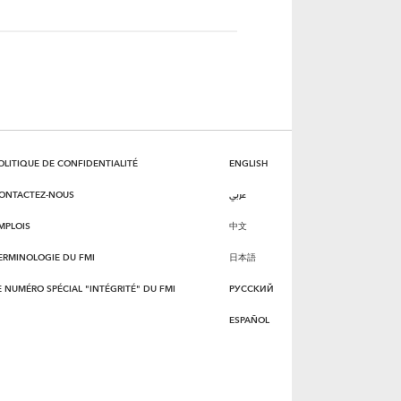
OLITIQUE DE CONFIDENTIALITÉ
ENGLISH
ONTACTEZ-NOUS
عربي
MPLOIS
中文
ERMINOLOGIE DU FMI
日本語
E NUMÉRO SPÉCIAL "INTÉGRITÉ" DU FMI
РУССКИЙ
ESPAÑOL