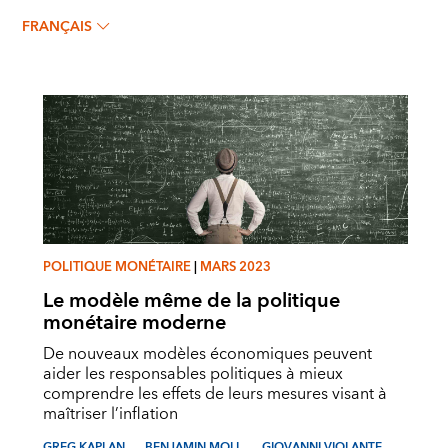
Greg Kaplan
FRANÇAIS
POLITIQUE MONÉTAIRE
|
MARS 2023
Le modèle même de la politique
monétaire moderne
De nouveaux modèles économiques peuvent
aider les responsables politiques à mieux
comprendre les effets de leurs mesures visant à
maîtriser l’inflation
GREG KAPLAN
BENJAMIN MOLL
GIOVANNI VIOLANTE