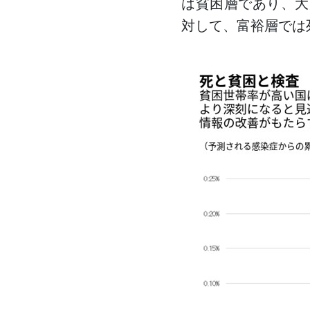
は貧困層であり、大
対して、富裕層では