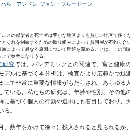
ミハル・アンドレ
,
ジョン・ブルードーン
イルスの感染者と死亡者は豊かな地区よりも貧しい地区で多く
クとそれを制御するための取り組みによって貧困層が不釣り合
得層によって異なる原因について理解を深めることは、この問
る上で参考になりうる。
の研究
では、パンデミックとの関連で、富と健康
モデルに基づく本分析は、検査がより広範かつ迅
る上で非常に重要な情報がもたらされ、あらゆる
している。私たちの研究は、年齢や性別、その他
得に基づく個人の行動や選択にも着目しており、
いる。
月、数年をかけて徐々に投入されると見られるが