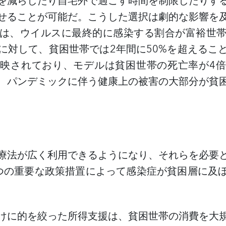
を減らしたり自宅外で過ごす時間を制限したりす
せることが可能だ。こうした選択は劇的な影響を
は、ウイルスに最終的に感染する割合が富裕世
に対して、貧困世帯では
2
年間に
50%
を超えるこ
反映されており、モデルは貧困世帯の死亡率が
4
倍
、パンデミックに伴う健康上の被害の大部分が貧
療法が広く利用できるようになり、それらを必要
つの重要な政策措置によって感染症が貧困層に及
けに的を絞った所得支援は、貧困世帯の消費を大