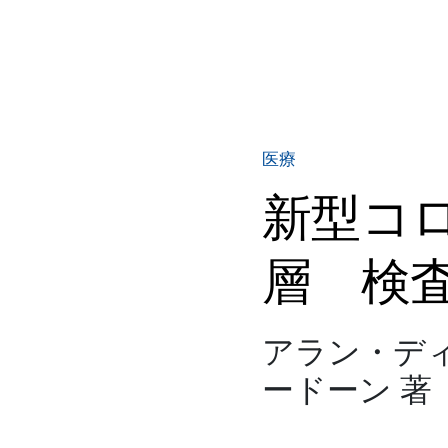
医療
新型コ
層 検
アラン・デ
ードーン 著