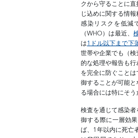
クから守ることに直
じ込めに関する情報
感染リスクを低減
（
WHO
）は最近、
は
1
ドル以下まで下
世帯や企業でも（検
的な処理や報告も行
を完全に防ぐことは
御することが可能と
る場合には特にそう
検査を通じて感染者
御する際に一層効果
ば、
1
年以内に死亡