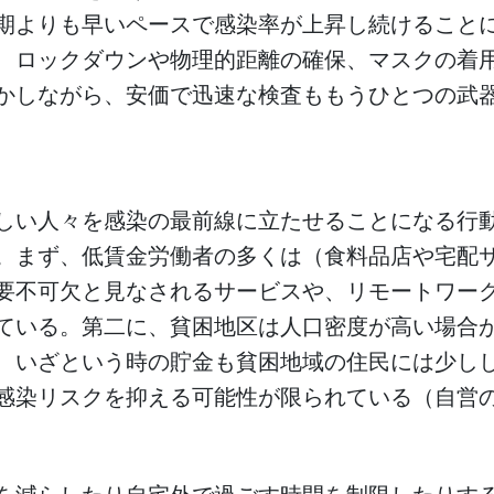
期よりも早いペースで感染率が上昇し続けること
、ロックダウンや物理的距離の確保、マスクの着
かしながら、安価で迅速な検査ももうひとつの武
しい人々を感染の最前線に立たせることになる行
。まず、低賃金労働者の多くは（食料品店や宅配
要不可欠と見なされるサービスや、リモートワー
ている。第二に、貧困地区は人口密度が高い場合
、いざという時の貯金も貧困地域の住民には少し
感染リスクを抑える可能性が限られている（自営