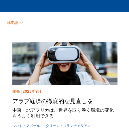
タリーン・コランチェリ
日本語
アン
開発
|
2023年9月
アラブ経済の徹底的な見直しを
中東・北アフリカは、世界を取り巻く環境の変化
をうまく利用できる
ジハド・アズール
タリーン・コランチェリアン