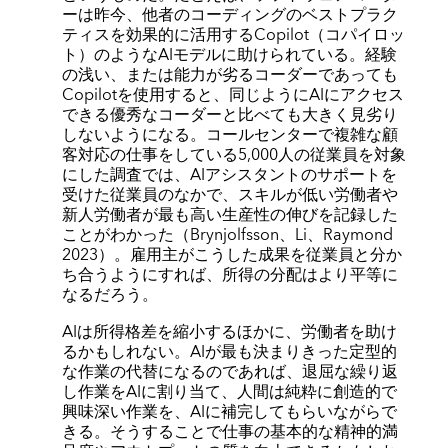
ーは昨今、他者のコーディングのベストプラク
ティスを効果的に活用するCopilot（コパイロッ
ト）のようなAIモデルに助けられている。経験
の浅い、または能力が劣るコーダーであっても
Copilotを使用すると、同じようにAIにアクセス
できる優秀なコーダーと比べても大きく見劣り
しないようになる。コールセンターで複雑な顧
客対応の仕事をしている5,000人の従業員を対象
にした調査では、AIアシスタントのサポートを
受けた従業員のなかで、スキルが低い労働者や
新人労働者が最も高い生産性の伸びを記録した
ことがわかった（Brynjolfsson、Li、Raymond
2023）。雇用主がこうした成果を従業員と分か
ち合うようにすれば、所得の分配はより平等に
なるだろう。
AIは所得格差を縮小するほかに、労働者を助け
るかもしれない。AIが最も決まりきった定型的
な作業の代替になるのであれば、退屈な繰り返
し作業をAIに割り当て、人間は純粋に創造的で
興味深い作業を、AIに補完してもらいながらで
きる。そうすることで仕事の基本的な精神的満