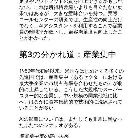
足度やアウトプットの質を向上できるかもしれ
ない。これは所得格差縮小よりも目立たない効
果ではあるが、大きな意味合いを持つ。実際、
コールセンターの研究では、生産性の向上だけ
でなく、AIアシスタントを利用することで従業
員の離職率が低下し、顧客満足度も向上したこ
とがわかった。
第3の分かれ道：産業集中
1980年代初頭以来、米国をはじめとする多くの
先進国では、産業集中（あるセクターにおける
最大手企業の市場占有率を合わせたもの）が劇
的に上昇している。こうした大規模でスーパー
スター的な企業は、中小規模の同業他社に比
べ、はるかに資本集約的で技術的に洗練されて
いることが多い。
AIの影響については、またしても非常に異なっ
たふたつのシナリオがある。
産業集中度の高い未来