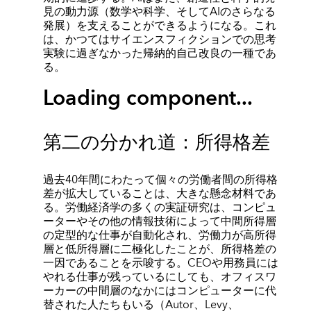
見の動力源（数学や科学、そしてAIのさらなる
発展）を支えることができるようになる。これ
は、かつてはサイエンスフィクションでの思考
実験に過ぎなかった帰納的自己改良の一種であ
る。
Loading component...
第二の分かれ道：所得格差
過去40年間にわたって個々の労働者間の所得格
差が拡大していることは、大きな懸念材料であ
る。労働経済学の多くの実証研究は、コンピュ
ーターやその他の情報技術によって中間所得層
の定型的な仕事が自動化され、労働力が高所得
層と低所得層に二極化したことが、所得格差の
一因であることを示唆する。CEOや用務員には
やれる仕事が残っているにしても、オフィスワ
ーカーの中間層のなかにはコンピューターに代
替された人たちもいる（Autor、Levy、