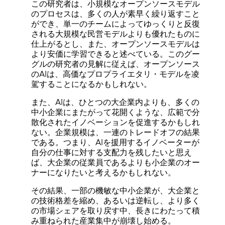
この研究者は、小規模なオープンソースモデル
のプロセスは、多くの人が素早く繰り返すこと
ができ、単一のチームによってゆっくりと反復
される大規模な民営モデルよりも優れたものに
仕上がるとし、また、オープンソースモデルは
より安価に学習できると述べている。このグー
グルの研究者の見解に従えば、オープンソース
のAIは、高価なプロプライエタリ・モデルを凌
駕することになるかもしれない。
また、AIは、ひとつの大企業内よりも、多くの
中小企業にまたがって花開くような、広範で分
散化されたイノベーションを促進するかもしれ
ない。企業規模は、一連のトレードオフの結果
である。つまり、AIを援用するイノベーターが
自分の仕事に対する支配力を残したいと思え
ば、大企業の従業員であるよりも小企業のオー
ナーになりたいと考えるかもしれない。
その結果、一部の機敏な中小企業が、大企業と
の技術格差を縮め、あるいは逆転し、より多く
の市場シェアを取り戻す中、長きにわたって積
み重ねられた産業集中が崩壊し始める。