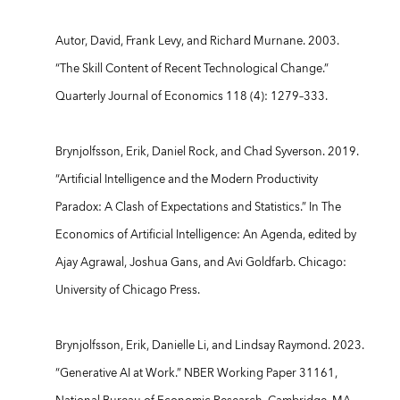
Autor, David, Frank Levy, and Richard Murnane. 2003.
“The Skill Content of Recent Technological Change.”
Quarterly Journal of Economics 118 (4): 1279–333.
Brynjolfsson, Erik, Daniel Rock, and Chad Syverson. 2019.
“Artificial Intelligence and the Modern Productivity
Paradox: A Clash of Expectations and Statistics.” In The
Economics of Artificial Intelligence: An Agenda, edited by
Ajay Agrawal, Joshua Gans, and Avi Goldfarb. Chicago:
University of Chicago Press.
Brynjolfsson, Erik, Danielle Li, and Lindsay Raymond. 2023.
“Generative AI at Work.” NBER Working Paper 31161,