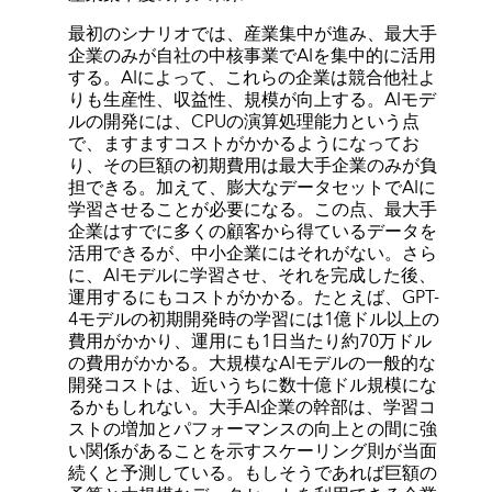
最初のシナリオでは、産業集中が進み、最大手
企業のみが自社の中核事業でAIを集中的に活用
する。AIによって、これらの企業は競合他社よ
りも生産性、収益性、規模が向上する。AIモデ
ルの開発には、CPUの演算処理能力という点
で、ますますコストがかかるようになってお
り、その巨額の初期費用は最大手企業のみが負
担できる。加えて、膨大なデータセットでAIに
学習させることが必要になる。この点、最大手
企業はすでに多くの顧客から得ているデータを
活用できるが、中小企業にはそれがない。さら
に、AIモデルに学習させ、それを完成した後、
運用するにもコストがかかる。たとえば、GPT-
4モデルの初期開発時の学習には1億ドル以上の
費用がかかり、運用にも1日当たり約70万ドル
の費用がかかる。大規模なAIモデルの一般的な
開発コストは、近いうちに数十億ドル規模にな
るかもしれない。大手AI企業の幹部は、学習コ
ストの増加とパフォーマンスの向上との間に強
い関係があることを示すスケーリング則が当面
続くと予測している。もしそうであれば巨額の