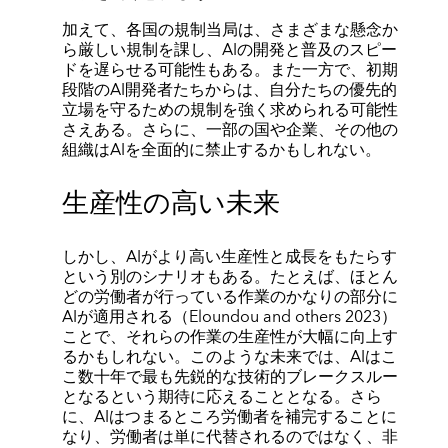
加えて、各国の規制当局は、さまざまな懸念か
ら厳しい規制を課し、AIの開発と普及のスピー
ドを遅らせる可能性もある。また一方で、初期
段階のAI開発者たちからは、自分たちの優先的
立場を守るための規制を強く求められる可能性
さえある。さらに、一部の国や企業、その他の
組織はAIを全面的に禁止するかもしれない。
生産性の高い未来
しかし、AIがより高い生産性と成長をもたらす
という別のシナリオもある。たとえば、ほとん
どの労働者が行っている作業のかなりの部分に
AIが適用される（Eloundou and others 2023）
ことで、それらの作業の生産性が大幅に向上す
るかもしれない。このような未来では、AIはこ
こ数十年で最も先鋭的な技術的ブレークスルー
となるという期待に応えることとなる。さら
に、AIはつまるところ労働者を補完することに
なり、労働者は単に代替されるのではなく、非