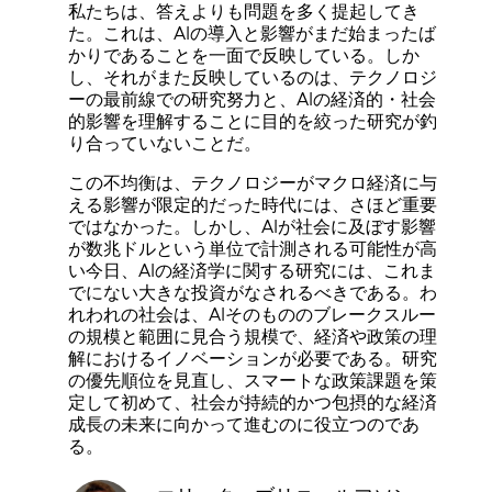
私たちは、答えよりも問題を多く提起してき
た。これは、AIの導入と影響がまだ始まったば
かりであることを一面で反映している。しか
し、それがまた反映しているのは、テクノロジ
ーの最前線での研究努力と、AIの経済的・社会
的影響を理解することに目的を絞った研究が釣
り合っていないことだ。
この不均衡は、テクノロジーがマクロ経済に与
える影響が限定的だった時代には、さほど重要
ではなかった。しかし、AIが社会に及ぼす影響
が数兆ドルという単位で計測される可能性が高
い今日、AIの経済学に関する研究には、これま
でにない大きな投資がなされるべきである。わ
れわれの社会は、AIそのもののブレークスルー
の規模と範囲に見合う規模で、経済や政策の理
解におけるイノベーションが必要である。研究
の優先順位を見直し、スマートな政策課題を策
定して初めて、社会が持続的かつ包摂的な経済
成長の未来に向かって進むのに役立つのであ
る。