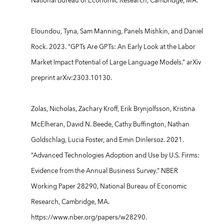
National Bureau of Economic Research, Cambridge, MA.
Eloundou, Tyna, Sam Manning, Panels Mishkin, and Daniel
Rock. 2023. “GPTs Are GPTs: An Early Look at the Labor
Market Impact Potential of Large Language Models.” arXiv
preprint arXiv:2303.10130.
Zolas, Nicholas, Zachary Kroff, Erik Brynjolfsson, Kristina
McElheran, David N. Beede, Cathy Buffington, Nathan
Goldschlag, Lucia Foster, and Emin Dinlersoz. 2021.
“Advanced Technologies Adoption and Use by U.S. Firms:
Evidence from the Annual Business Survey.” NBER
Working Paper 28290, National Bureau of Economic
Research, Cambridge, MA.
https://www.nber.org/papers/w28290.