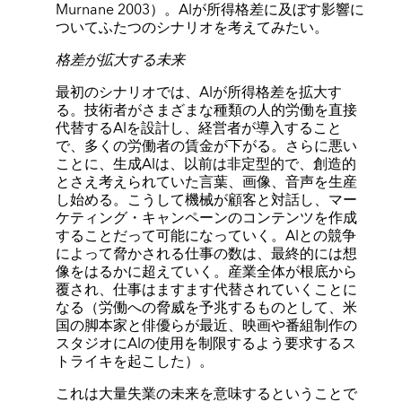
Murnane 2003）。AIが所得格差に及ぼす影響に
ついてふたつのシナリオを考えてみたい。
格差が拡大する未来
最初のシナリオでは、AIが所得格差を拡大す
る。技術者がさまざまな種類の人的労働を直接
代替するAIを設計し、経営者が導入すること
で、多くの労働者の賃金が下がる。さらに悪い
ことに、生成AIは、以前は非定型的で、創造的
とさえ考えられていた言葉、画像、音声を生産
し始める。こうして機械が顧客と対話し、マー
ケティング・キャンペーンのコンテンツを作成
することだって可能になっていく。AIとの競争
によって脅かされる仕事の数は、最終的には想
像をはるかに超えていく。産業全体が根底から
覆され、仕事はますます代替されていくことに
なる（労働への脅威を予兆するものとして、米
国の脚本家と俳優らが最近、映画や番組制作の
スタジオにAIの使用を制限するよう要求するス
トライキを起こした）。
これは大量失業の未来を意味するということで