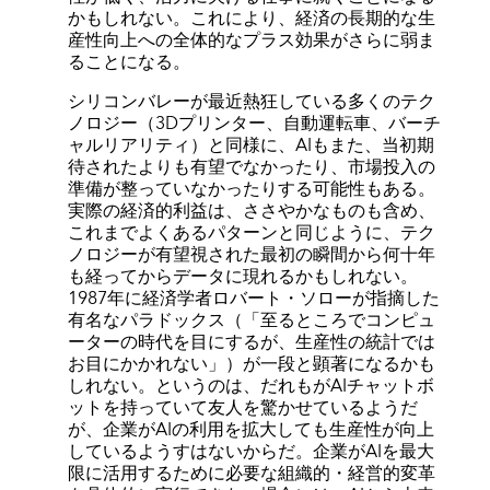
かもしれない。これにより、経済の長期的な生
産性向上への全体的なプラス効果がさらに弱ま
ることになる。
シリコンバレーが最近熱狂している多くのテク
ノロジー（3Dプリンター、自動運転車、バーチ
ャルリアリティ）と同様に、AIもまた、当初期
待されたよりも有望でなかったり、市場投入の
準備が整っていなかったりする可能性もある。
実際の経済的利益は、ささやかなものも含め、
これまでよくあるパターンと同じように、テク
ノロジーが有望視された最初の瞬間から何十年
も経ってからデータに現れるかもしれない。
1987年に経済学者ロバート・ソローが指摘した
有名なパラドックス（「至るところでコンピュ
ーターの時代を目にするが、生産性の統計では
お目にかかれない」）が一段と顕著になるかも
しれない。というのは、だれもがAIチャットボ
ットを持っていて友人を驚かせているようだ
が、企業がAIの利用を拡大しても生産性が向上
しているようすはないからだ。企業がAIを最大
限に活用するために必要な組織的・経営的変革