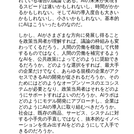
れている場合の議論である。AIの未来が実現す
るスピードは速いかもしれないし、時間がかか
るかもしれない。そしてAIの導入度合も大きい
かもしれないし、小さいかもしれない。基本的
にAIはこういったものなのだ。
しかし、AIがさまざまな方向に発展し得ること
を政策当局者が理解すれば、議論の枠組みも変
わってくるだろう。人間の労働を模倣して代替
するものではなく、人間の労働を補完するよう
なAIを、公共政策によってどのように奨励でき
るだろうか。どのような選択をすれば、最大手
の企業だけでなく、あらゆる規模の企業がアク
セスできるAIの開発が促されるだろうか。その
ためにはどのようなオープンソースのエコシス
テムが必要となり、政策当局者はそれをどのよ
うにサポートすればよいのだろうか。AIラボは
どのようにモデル開発にアプローチし、企業は
どのようにAIの導入に取り組むべきだろうか。
社会は、既存の商品、サービス、システムに対
する小手先の手直しではなく、抜本的なイノベ
ーションを生み出すAIをどのようにして入手で
きるのだろうか。