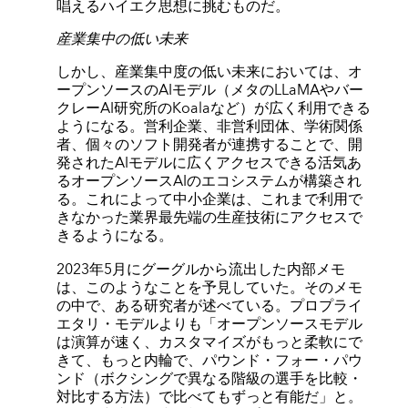
唱えるハイエク思想に挑むものだ。
産業集中の低い未来
しかし、産業集中度の低い未来においては、オ
ープンソースのAIモデル（メタのLLaMAやバー
クレーAI研究所のKoalaなど）が広く利用できる
ようになる。営利企業、非営利団体、学術関係
者、個々のソフト開発者が連携することで、開
発されたAIモデルに広くアクセスできる活気あ
るオープンソースAIのエコシステムが構築され
る。これによって中小企業は、これまで利用で
きなかった業界最先端の生産技術にアクセスで
きるようになる。
2023年5月にグーグルから流出した内部メモ
は、このようなことを予見していた。そのメモ
の中で、ある研究者が述べている。プロプライ
エタリ・モデルよりも「オープンソースモデル
は演算が速く、カスタマイズがもっと柔軟にで
きて、もっと内輪で、パウンド・フォー・パウ
ンド（ボクシングで異なる階級の選手を比較・
対比する方法）で比べてもずっと有能だ」と。