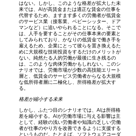
はない。しかし、このような格差が拡大した未
来では、AIが高賃金または適正な賃金の仕事を
代替するため、ますます多くの労働者が低賃金
のサービス業（接客業、ベビーシッター、ドア
マンなど）に追いやられることになる。そこで
は、人手を要することがその仕事本来の要素と
してみられており、かなりの低賃金で働き手を
雇えるため、企業にとって彼らを置き換えるた
めに大規模な技術投資をするだけのメリットが
ない。純然たる人的労働が最後に生き残るの
は、このような肉体労働かもしれない。このシ
ナリオでは、労働市場が少数の高技能エリート
層と、低賃金のサービス労働者からなる大規模
な低所得者層に二極化し、所得格差が拡大す
る。
格差が縮小する未来
しかし、ふたつ目のシナリオでは、AIは所得格
差を縮小する。AIが労働市場に与える影響は主
として、経験の浅い労働者や知識の乏しい労働
者が仕事のやり方を改善できるように支援する
というものだ。たとえば、ソフトウェアコーダ