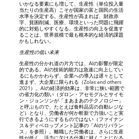
いかなる要素にも増して、生産性（単位投入量
当たりの生産高）こそが国家の富と国民の生活
水準を決定する。生産性が高まれば、財政赤
字、貧困削減、医療、環境といった問題に飛躍
的に対処しやすくなる。生産性の向上を促進す
ることは、世界規模で最も根本的な経済的課題
かもしれない。
生産性の低い未来
生産性の分かれ道の片方では、AIの影響が限定
的である。AIの技術的能力は急速に向上してい
るにもかかわらず、企業への導入は遅々として
進まず、大企業に限られる（Zolas and others
2021）。AIの経済的効果は、非常に狭い範囲で
の省力化の類い（ダロン・アセモグルとサイモ
ン・ジョンソンが「まあまあのテクノロジー」
と呼ぶもので、たとえば食料品店の自動レジな
ど）となり、労働者が何か斬新で力強いこと実
行できるようにするものではない（ファイナン
ス＆ディベロップメント記事の「AIのリバラン
ス」を参照）。離職した労働者は、さらに生産
性が低く、活力に欠ける仕事に就くことになる