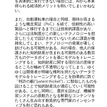
を具体的に実行できない場合には、AIから本来
得られる経済的メリットを削いでしまいかねな
い。
また、自動運転車の場合と同様、期待が高まる
ような概念実証（PoC）を経て、信頼性の高い
製品へと移行するまでには技術的課題があり、
さらには法制度がこの新しいテクノロジーを想
定したうえで設計されていないために課題が複
雑化してしまい、テクノロジーの発展が著しく
妨げられる可能性がある。AIの場合、他人の保
護された知的財産が含まれる可能性のある数百
万ものデータポイントを基にモデルをトレーニ
ングすると、知的財産に関する現行法の意味す
るところが極めて不透明になってしまう。ゆく
ゆくは開発者が明確な権利を持たないデータで
モデルをトレーニングすることを効果的に防ぐ
「特許の藪(“patent thicket”)」に類似したものを
設けることで知的財産法が適応していく可能性
がある。しかし同時に、選択を誤れば、機械学
習システムの原動力となる斬新なコンテンツを
たくさん生み出す創造的な専門家のインセンテ
ィブを削ぐ恐れもある。