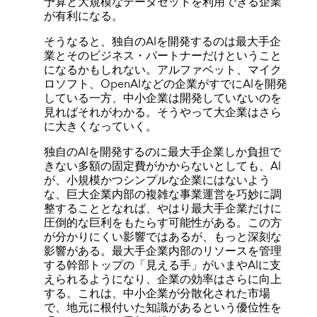
予算と大規模なデータセットを利用できる企業
が有利になる。
そうなると、独自のAIを開発するのは最大手企
業とそのビジネス・パートナーだけということ
になるかもしれない。アルファベット、マイク
ロソフト、OpenAIなどの企業がすでにAIを開発
している一方、中小企業は開発していないのを
見ればそれがわかる。そうやって大企業はさら
に大きくなっていく。
独自のAIを開発するのに最大手企業しか負担で
きない多額の固定費がかからないとしても、AI
が、小規模かつシンプルな企業にはないよう
な、巨大企業内部の複雑な事業運営を巧妙に調
整することとなれば、やはり最大手企業だけに
圧倒的な巨利をもたらす可能性がある。この方
が分かりにくい影響ではあるが、もっと深刻な
影響がある。最大手企業内部のリソースを管理
する幹部トップの「見える手」がいまやAIに支
えられるようになり、企業の効率はさらに向上
する。これは、中小企業が分散化された市場
で、地元に根付いた知識があるという優位性を