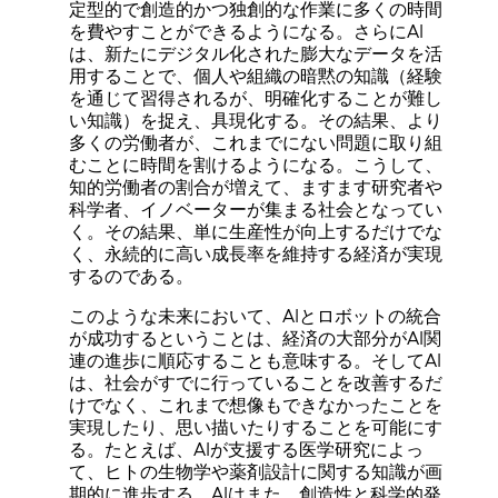
定型的で創造的かつ独創的な作業に多くの時間
を費やすことができるようになる。さらにAI
は、新たにデジタル化された膨大なデータを活
用することで、個人や組織の暗黙の知識（経験
を通じて習得されるが、明確化することが難し
い知識）を捉え、具現化する。その結果、より
多くの労働者が、これまでにない問題に取り組
むことに時間を割けるようになる。こうして、
知的労働者の割合が増えて、ますます研究者や
科学者、イノベーターが集まる社会となってい
く。その結果、単に生産性が向上するだけでな
く、永続的に高い成長率を維持する経済が実現
するのである。
このような未来において、AIとロボットの統合
が成功するということは、経済の大部分がAI関
連の進歩に順応することも意味する。そしてAI
は、社会がすでに行っていることを改善するだ
けでなく、これまで想像もできなかったことを
実現したり、思い描いたりすることを可能にす
る。たとえば、AIが支援する医学研究によっ
て、ヒトの生物学や薬剤設計に関する知識が画
期的に進歩する。AIはまた、創造性と科学的発