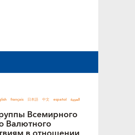
lish
français
日本語
中文
español
العربية
Группы Всемирного
о Валютного
твиям в отношении