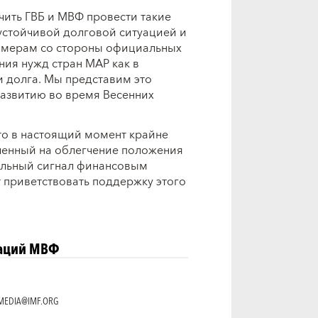
чить ГВБ и МВФ провести такие
еустойчивой долговой ситуацией и
 мерам со стороны официальных
ия нужд стран МАР как в
 долга. Мы представим это
азвитию во время Весенних
то в настоящий момент крайне
ленный на облегчение положения
тельный сигнал финансовым
приветствовать поддержку этого
каций МВФ
MEDIA@IMF.ORG