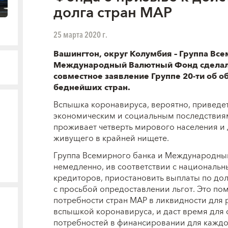
долга стран МАР
25 марта 2020 г.
Вашингтон, округ Колумбия
–
Группа Все
Международный Валютный Фонд сделал
совместное заявление Группе 20-ти об 
беднейших стран.
Вспышка коронавируса, вероятно, приведет
экономическим и социальным последствиям
проживает четверть мирового населения и 
живущего в крайней нищете.
Группа Всемирного банка и Международн
немедленно, и
в соответствии с национальн
кредиторов, приостановить выплаты по дол
с просьбой о
предоставлении льгот. Это п
потребности стран МАР в ликвидности для
вспышкой коронавируса, и даст время для 
потребностей в финансировании для каждо