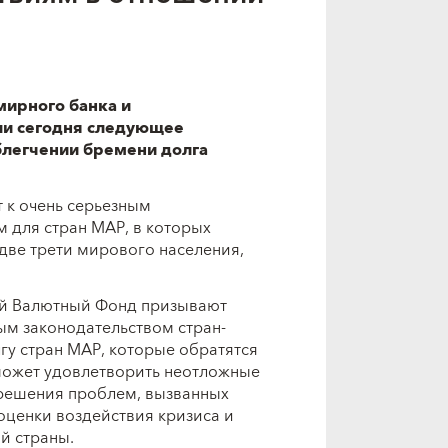
мирного банка и
и сегодня следующее
облегчении бремени долга
 к очень серьезным
 для стран МАР, в которых
две трети мирового населения,
ый Валютный Фонд призывают
ым законодательством стран-
гу стран МАР, которые обратятся
оможет удовлетворить неотложные
 решения проблем, вызванных
оценки воздействия кризиса и
й страны.