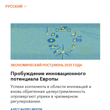
Алессандро Мерли
РУССКИЙ
ЭКОНОМИЧЕСКИЙ РОСТ
|
ИЮНЬ 2025 ГОДА
Пробуждение инновационного
потенциала Европы
Успехи континента в области инноваций и
вновь обретенная целеустремленность
опровергают упреки в чрезмерном
регулировании.
АЛЕССАНДРО МЕРЛИ