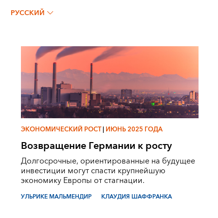
Клаудия Шаффранка
РУССКИЙ
ЭКОНОМИЧЕСКИЙ РОСТ
|
ИЮНЬ 2025 ГОДА
Возвращение Германии к росту
Долгосрочные, ориентированные на будущее
инвестиции могут спасти крупнейшую
экономику Европы от стагнации.
УЛЬРИКЕ МАЛЬМЕНДИР
КЛАУДИЯ ШАФФРАНКА