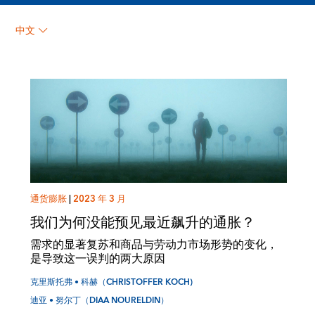
克里斯托弗 • 科赫
中文
（CHRISTOFFER KOCH)
通货膨胀
|
2023 年 3 月
我们为何没能预见最近飙升的通胀？
需求的显著复苏和商品与劳动力市场形势的变化，
是导致这一误判的两大原因
克里斯托弗 • 科赫（CHRISTOFFER KOCH)
迪亚 • 努尔丁（DIAA NOURELDIN）