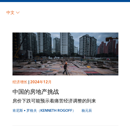
肯尼斯 • 罗格夫（Kenneth
中文
Rogoff）
经济增长
|
2024年12月
中国的房地产挑战
房价下跌可能预示着痛苦经济调整的到来
肯尼斯 • 罗格夫（KENNETH ROGOFF）
杨元辰