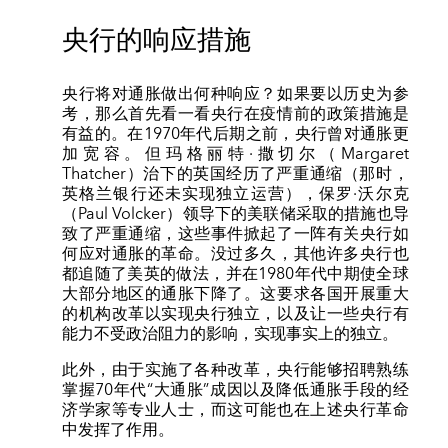
央行的响应措施
央行将对通胀做出何种响应？如果要以历史为参
考，那么首先看一看央行在疫情前的政策措施是
有益的。在1970年代后期之前，央行曾对通胀更
加宽容。但玛格丽特·撒切尔（Margaret
Thatcher）治下的英国经历了严重通缩（那时，
英格兰银行还未实现独立运营），保罗·沃尔克
（Paul Volcker）领导下的美联储采取的措施也导
致了严重通缩，这些事件掀起了一阵有关央行如
何应对通胀的革命。没过多久，其他许多央行也
都追随了美英的做法，并在1980年代中期使全球
大部分地区的通胀下降了。这要求各国开展重大
的机构改革以实现央行独立，以及让一些央行有
能力不受政治阻力的影响，实现事实上的独立。
此外，由于实施了各种改革，央行能够招聘熟练
掌握70年代“大通胀”成因以及降低通胀手段的经
济学家等专业人士，而这可能也在上述央行革命
中发挥了作用。