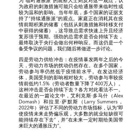
为“临时通胀派”的观察人士则反对这一观点，认
为政府的刺激措施可能只会给通胀带来临时性或
较为温和的影响。当年年底，多个国家的证据支
持了“持续通胀派”的观点。家庭正在消耗其在疫
情前期积累的储蓄（包括从刺激措施和转移支付
中获得的储蓄），这导致总需求快速上升且经济
复苏强于预期。强劲的总需求是否会持续下去，
最终取决于央行会做出何种响应。而这仍是一个
备受争议的问题，我们随后将做进一步讨论。
四是劳动力供给冲击：在疫情暴发两年之后的今
天，劳动力市场的扰动仍然存在。在多个国家，
劳动参与率仍然低于疫情前水平。在发达经济
体，美国受到的影响相对较大，劳动参与率较疫
情前低约1.5%（劳动者数量下降了400万人）。
这种冲击是否会持续下去？各方对此看法不一。
在最近的一篇论文中，艾利克斯·多马什（Alex
Domash）和拉里·萨默斯（Larry Summers，
2022年）评估了不同的劳动力市场指标，认为“即
使疫情未来走势偏乐观，大多数的就业短缺很可
能持续存在下去”，并“在未来一定时期给美国带
来巨大的通胀压力”。