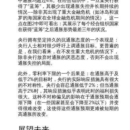
中通胀均超过4%。在经合组织中，一旦某央行获
得了“蓝筹”，其极少出现通胀失控并长期持续的
情况——除非其出现了重大金融危机（如冰岛和波
罗的海国家在全球金融危机期间的情况）。这一
点在图2中即可看出：其展示了每个经合组织国家
在获得“蓝筹”之后通胀形势最差三年的状况。
央行拥有坚定持久的抗通胀态度的一个表现是：
央行人士相对很少呼吁上调通胀目标。更普遍的
是，在我们看来，在不发生重大危机的情况下，
除非央行放弃对通胀的厌恶态度，否则不会出现
通胀失控的局面。
此外，零利率下限的一个后果是：在通胀高于及
低于2%的目标时，央行的实际响应措施具有很大
的不对称性。央行会容忍通胀低于2%；但当通胀
高于2%时，其响应措施似乎表明此时的福利损失
很大。这种不对称偏见的影响在于通胀预期会逐
渐下降（在一些国家甚至会下降至2%以下）并变
得很难改变，这使得这些通胀预期更难被短期的
高通胀所改变。
展望未来