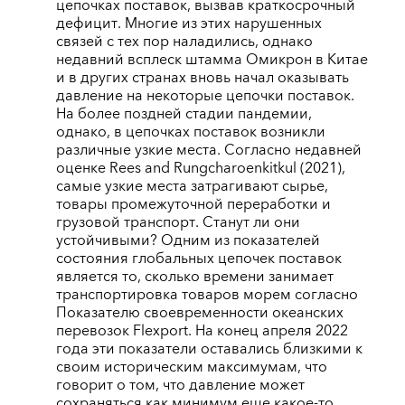
цепочках поставок, вызвав краткосрочный
дефицит. Многие из этих нарушенных
связей с тех пор наладились, однако
недавний всплеск штамма Омикрон в Китае
и в других странах вновь начал оказывать
давление на некоторые цепочки поставок.
На более поздней стадии пандемии,
однако, в цепочках поставок возникли
различные узкие места. Согласно недавней
оценке Rees and Rungcharoenkitkul (2021),
самые узкие места затрагивают сырье,
товары промежуточной переработки и
грузовой транспорт. Станут ли они
устойчивыми? Одним из показателей
состояния глобальных цепочек поставок
является то, сколько времени занимает
транспортировка товаров морем согласно
Показателю своевременности океанских
перевозок Flexport. На конец апреля 2022
года эти показатели оставались близкими к
своим историческим максимумам, что
говорит о том, что давление может
сохраняться как минимум еще какое-то