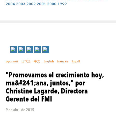
2004
2003
2002
2001
2000
1999
русский
日本語
中文
English
français
العربية
"Promovamos el crecimiento hoy,
ma&#241;ana, juntos," por
Christine Lagarde, Directora
Gerente del FMI
9 de abril de 2015