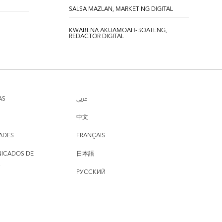
SALSA MAZLAN, MARKETING DIGITAL
KWABENA AKUAMOAH-BOATENG,
REDACTOR DIGITAL
AS
عربي
中文
ADES
FRANÇAIS
ICADOS DE
日本語
РУССКИЙ