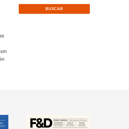
es
con
ón