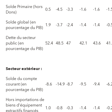
Solde Primaire (hors
0.5
-4.5
-3.3
-1.6
-1.6
-1.
Dons)
Solde global (en
1.9
-3.7
-2.4
-1.4
-1.4
-0.
pourcentage du PIB)
Dette du secteur
public (en
52.4
48.5
47
42.1
43.6
41
pourcentage du PIB)
Secteur extérieur :
Solde du compte
courant (en
-8.6
-14.9
-8.7
-9.5
-9.4
-6.
pourcentage du PIB)
Hors importations de
biens d'équipement
1.0
-0.8
-0.3
-1.4
-1.4
-0.
extractifs financés