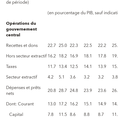
de période)
(en pourcentage du PIB, sauf indicat
Opérations du
gouvernement
central
Recettes et dons
22.7
25.0
22.3
22.5
22.2
25
Hors secteur extractif
16.2
18.2
16.9
18.1
17.8
19
Taxes
11.7
13.4
12.5
14.1
13.9
15
Secteur extractif
4.2
5.1
3.6
3.2
3.2
3.8
Dépenses et prêts
20.8
28.7
24.8
23.9
23.6
26
nets
Dont: Courant
13.0
17.2
16.2
15.1
14.9
14
Capital
7.8
11.5
8.6
8.8
8.7
11