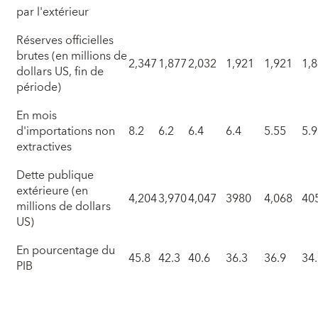
par l'extérieur
Réserves officielles
brutes (en millions de
2,347
1,877
2,032
1,921
1,921
1,
dollars US, fin de
période)
En mois
d'importations non
8.2
6.2
6.4
6.4
5.55
5.9
extractives
Dette publique
extérieure (en
4,204
3,970
4,047
3980
4,068
40
millions de dollars
US)
En pourcentage du
45.8
42.3
40.6
36.3
36.9
34
PIB