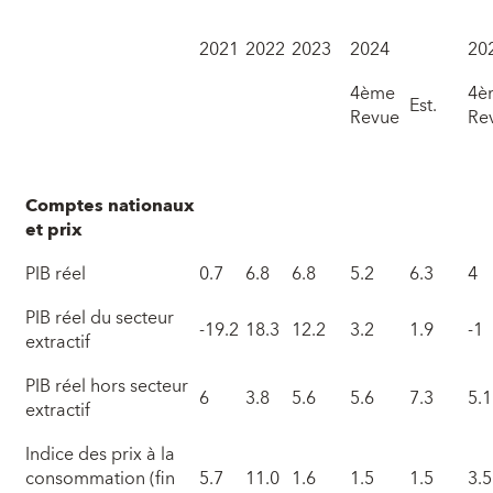
2021
2022
2023
2024
20
4ème
4è
Est.
Revue
Re
Comptes nationaux
et prix
PIB réel
0.7
6.8
6.8
5.2
6.3
4
PIB réel du secteur
-19.2
18.3
12.2
3.2
1.9
-1
extractif
PIB réel hors secteur
6
3.8
5.6
5.6
7.3
5.1
extractif
Indice des prix à la
consommation (fin
5.7
11.0
1.6
1.5
1.5
3.5