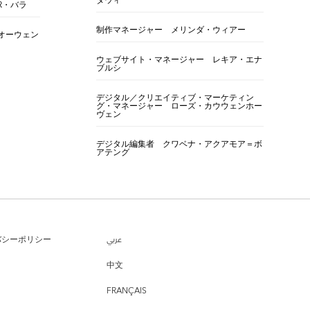
ダウィ
R・バラ
制作マネージャー メリンダ・ウィアー
オーウェン
ウェブサイト・マネージャー レキア・エナ
ブルシ
デジタル／クリエイティブ・マーケティン
グ・マネージャー ローズ・カウウェンホー
ヴェン
デジタル編集者 クワベナ・アクアモア＝ボ
アテング
バシーポリシー
عربي
中文
FRANÇAIS