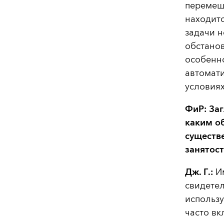
перемещ
находитс
задачи 
обстанов
особенно
автомати
условиях
ФиР: Заг
каким о
существ
занятост
Дж. Г.:
Им
свидетел
использу
часто вк