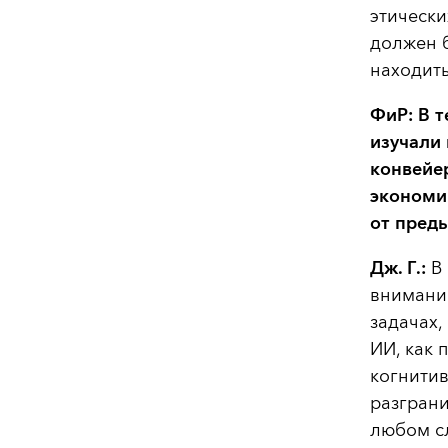
этически
должен б
находит
ФиР: В 
изучали
конвейер
экономик
от пред
Дж. Г.:
В 
внимани
задачах,
ИИ, как 
когнитив
разграни
любом сл