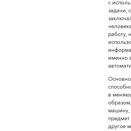
с испол
задачи, 
заключал
человека
работу, 
использо
информа
именно 
автомат
Основное
способн
в меняющ
образом,
машину,
предмет 
другое м