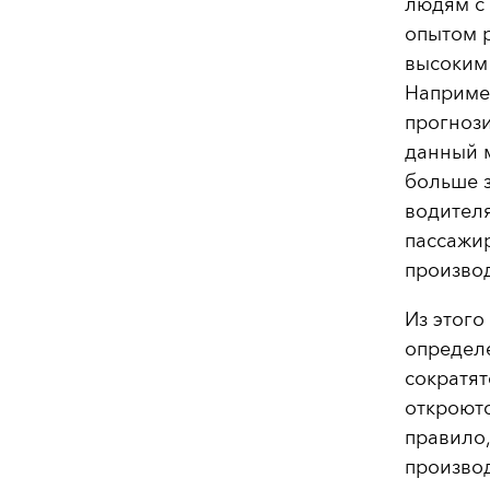
людям с
опытом р
высоким
Наприме
прогнози
данный 
больше 
водителя
пассажи
произво
Из этого
определ
сократят
откроютс
правило,
производ