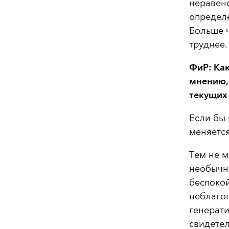
неравенс
определ
Больше ч
труднее.
ФиР: Ка
мнению,
текущих 
Если бы 
меняется
Тем не м
необычн
беспоко
неблаго
генерати
свидетел