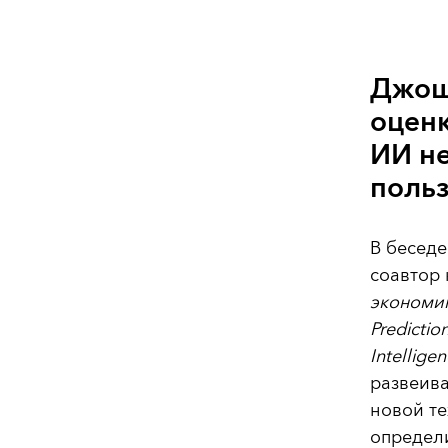
Джошу
оценк
ИИ не
поль
В беседе
соавтор 
экономик
Prediction
Intellige
развеив
новой те
определи