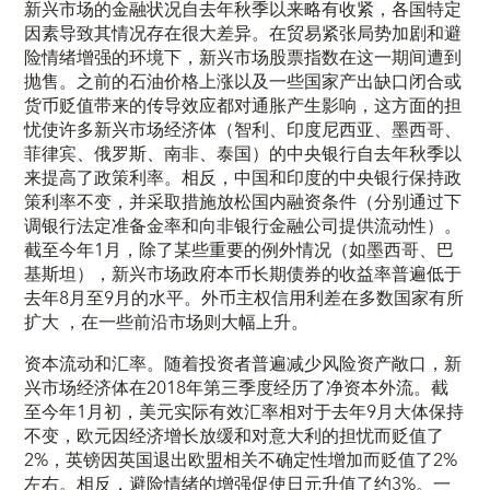
新兴市场的金融状况自去年秋季以来略有收紧，各国特定
因素导致其情况存在很大差异。在贸易紧张局势加剧和避
险情绪增强的环境下，新兴市场股票指数在这一期间遭到
抛售。之前的石油价格上涨以及一些国家产出缺口闭合或
货币贬值带来的传导效应都对通胀产生影响，这方面的担
忧使许多新兴市场经济体（智利、印度尼西亚、墨西哥、
菲律宾、俄罗斯、南非、泰国）的中央银行自去年秋季以
来提高了政策利率。相反，中国和印度的中央银行保持政
策利率不变，并采取措施放松国内融资条件（分别通过下
调银行法定准备金率和向非银行金融公司提供流动性）。
截至今年1月，除了某些重要的例外情况（如墨西哥、巴
基斯坦），新兴市场政府本币长期债券的收益率普遍低于
去年8月至9月的水平。外币主权信用利差在多数国家有所
扩大 ，在一些前沿市场则大幅上升。
资本流动和汇率。随着投资者普遍减少风险资产敞口，新
兴市场经济体在2018年第三季度经历了净资本外流。截
至今年1月初，美元实际有效汇率相对于去年9月大体保持
不变，欧元因经济增长放缓和对意大利的担忧而贬值了
2%，英镑因英国退出欧盟相关不确定性增加而贬值了2%
左右。相反，避险情绪的增强促使日元升值了约3%。一