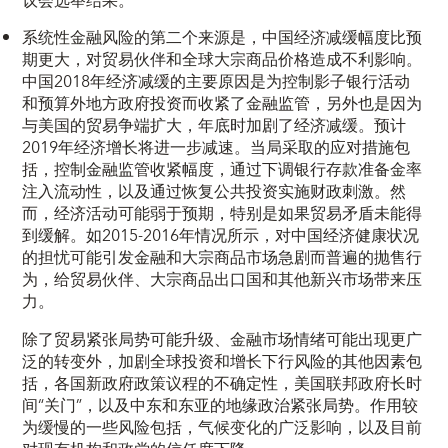
议会选举结果。
系统性金融风险的第二个来源是，中国经济减缓幅度比预
期更大，对贸易伙伴和全球大宗商品价格造成不利影响。
中国2018年经济减缓的主要原因是为控制影子银行活动
和预算外地方政府投资而收紧了金融监管，另外也是因为
与美国的贸易争端扩大，年底时加剧了经济减缓。预计
2019年经济增长将进一步减速。当局采取的应对措施包
括，控制金融监管收紧幅度，通过下调银行存款准备金率
注入流动性，以及通过恢复公共投资实施财政刺激。然
而，经济活动可能弱于预期，特别是如果贸易矛盾未能得
到缓解。如2015-2016年情况所示，对中国经济健康状况
的担忧可能引发金融和大宗商品市场急剧而普遍的抛售行
为，给贸易伙伴、大宗商品出口国和其他新兴市场带来压
力。
除了贸易紧张局势可能升级、金融市场情绪可能出现更广
泛的转变外，加剧全球投资和增长下行风险的其他因素包
括，各国新政府政策议程的不确定性，美国联邦政府长时
间“关门”，以及中东和东亚的地缘政治紧张局势。作用较
为缓慢的一些风险包括，气候变化的广泛影响，以及目前