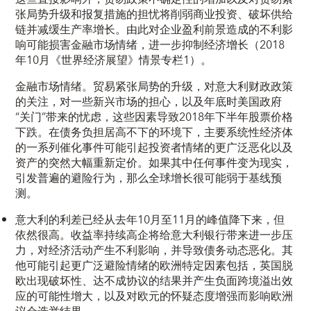
张局势升级和报复措施的担忧将削弱商业投资、破坏供给
链并减缓生产率增长。由此对企业盈利前景造成的不利影
响可能损害金融市场情绪，进一步抑制经济增长（2018
年10月《世界经济展望》情景专栏1）。
金融市场情绪。贸易紧张局势的升级，对意大利财政政策
的关注，对一些新兴市场的担心，以及年底时美国政府
“关门”带来的忧虑，这些因素导致2018年下半年股票价格
下跌。在债务负担居高不下的环境下，主要系统性经济体
的一系列催化事件可能引起投资者情绪的更广泛恶化以及
资产的突然大幅重新定价。如果其中任何事件变为现实，
引发普遍的避险行为，那么全球增长很可能弱于基线预
测。
意大利的利差已经从去年10月至11月的峰值降下来，但
依然很高。收益率持续高企将给意大利银行带来进一步压
力，对经济活动产生不利影响，并导致债务动态恶化。其
他可能引起更广泛避险情绪的欧洲特定因素包括，英国脱
欧出现破坏性、达不成协议的结果并产生负面跨境溢出效
应的可能性增大，以及对欧元的怀疑态度增强而影响欧洲