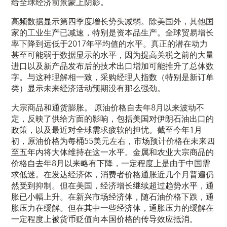
给全球经济前景蒙上阴影。
高频数据显示第四季度增长势头减弱。除美国外，其他国
家的工业生产已减速，特别是资本品生产。全球贸易增长
率下降到远低于2017年平均值的水平。真正的潜在动力
甚至可能弱于数据显示的水平，因为提高关税之前的大量
进口以及新产品发布后的技术出口增加可能推升了总体数
字。与这种理解相一致，采购经理人指数（特别是新订单
类）显示未来经济活动预期没有那么强劲。
大宗商品和通货膨胀。 原油价格自去年8月以来波动不
定，反映了供给方面的影响，包括美国对伊朗石油出口的
政策，以及最近对全球需求疲软的担忧。截至今年1月
初，原油价格为每桶55美元左右，市场预计价格在未来四
至五年内将大体维持在这一水平。金属和农业大宗商品的
价格自去年8月以来略有下降，一定程度上是由于中国需
求低迷。在发达经济体，消费者价格通胀近几个月普遍仍
然受到抑制。但在美国，经济增长继续超过趋势水平，通
胀已小幅上升。在新兴市场经济体，随石油价格下跌，通
胀压力在缓解。但在其中一些经济体，通胀压力的缓解在
一定程度上被货币贬值向本国价格的传导效应抵消。