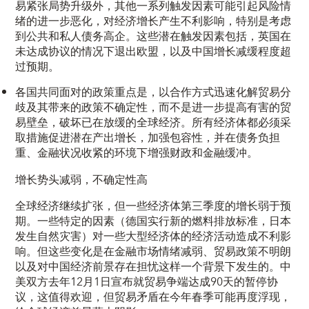
易紧张局势升级外，其他一系列触发因素可能引起风险情
绪的进一步恶化，对经济增长产生不利影响，特别是考虑
到公共和私人债务高企。这些潜在触发因素包括，英国在
未达成协议的情况下退出欧盟，以及中国增长减缓程度超
过预期。
各国共同面对的政策重点是，以合作方式迅速化解贸易分
歧及其带来的政策不确定性，而不是进一步提高有害的贸
易壁垒，破坏已在放缓的全球经济。所有经济体都必须采
取措施促进潜在产出增长，加强包容性，并在债务负担
重、金融状况收紧的环境下增强财政和金融缓冲。
增长势头减弱，不确定性高
全球经济继续扩张，但一些经济体第三季度的增长弱于预
期。一些特定的因素（德国实行新的燃料排放标准，日本
发生自然灾害）对一些大型经济体的经济活动造成不利影
响。但这些变化是在金融市场情绪减弱、贸易政策不明朗
以及对中国经济前景存在担忧这样一个背景下发生的。中
美双方去年12月1日宣布就贸易争端达成90天的暂停协
议，这值得欢迎，但贸易矛盾在今年春季可能再度浮现，