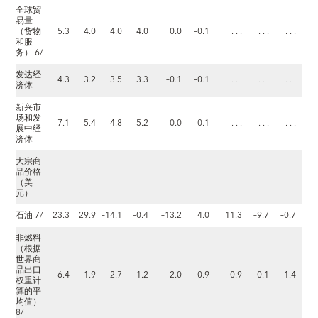
全球贸
易量
（货物
5.3
4.0
4.0
4.0
0.0
–0.1
. . .
. . .
. . .
和服
务） 6/
发达经
4.3
3.2
3.5
3.3
–0.1
–0.1
. . .
. . .
. . .
济体
新兴市
场和发
7.1
5.4
4.8
5.2
0.0
0.1
. . .
. . .
. . .
展中经
济体
大宗商
品价格
（美
元）
石油 7/
23.3
29.9
–14.1
–0.4
–13.2
4.0
11.3
–9.7
–0.7
非燃料
（根据
世界商
品出口
6.4
1.9
–2.7
1.2
–2.0
0.9
–0.9
0.1
1.4
权重计
算的平
均值）
8/