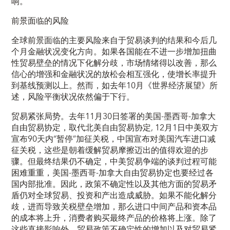
响。
前景面临的风险
全球前景面临的主要风险来自于贸易谈判的结果和今后几
个月金融状况变化方向。如果各国能在不进一步增加扭曲
性贸易壁垒的情况下化解分歧，市场情绪得以改善，那么
信心的增强和金融状况的放松会相互强化，使增长率提升
到基线预测以上。然而，如去年10月《世界经济展望》所
述，风险平衡状况依然偏于下行。
贸易紧张局势。去年11月30日签署的美国-墨西哥-加拿大
自由贸易协定，取代北美自由贸易协定, 12月1日中美双方
宣布90天内“暂停”加征关税，中国宣布对美国汽车进口减
征关税，这些是朝着缓解贸易摩擦迈出的值得欢迎的步
骤。但最终结果仍不确定，中美贸易争端的谈判过程可能
困难重重，美国-墨西哥-加拿大自由贸易协定也要经过各
国内部批准。因此，政策不确定性以及其他方面的贸易矛
盾仍对全球贸易、投资和产出造成威胁。如果不能化解分
歧，进而导致关税壁垒增加，那么进口中间产品和资本品
的成本将上升，消费者购买最终产品的价格将上涨。除了
这些直接影响外，贸易政策不确定性的增加以及对贸易紧