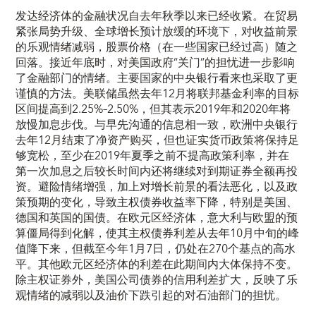
发达经济体的金融状况自去年秋季以来已经收紧。在贸易
紧张局势升级、全球增长预计放缓的环境下，对收益前景
的乐观情绪减弱，股票价格（在一些国家已经过高）随之
回落。接近年底时，对美国政府“关门”的担忧进一步影响
了金融部门的情绪。主要国家的中央银行看来也采取了更
谨慎的方法。美联储虽然去年12月将联邦基金利率的目标
区间提高到2.25%–2.50%，但其表示2019年和2020年将
放慢加息步伐。与早先沟通的信息相一致，欧洲中央银行
去年12月结束了净资产购买，但也证实货币政策将保持足
够宽松，至少在2019年夏季之前不提高政策利率，并在
第一次加息之后较长时间内还将继续对到期证券全额再投
资。避险情绪增强，加上对增长前景的看法恶化，以及政
策预期的变化，导致主权债券收益率下降，特别是美国、
德国和英国的国债。在欧元区经济体，意大利与欧盟的预
算僵局得到化解，使其主权债券利差从去年10月中旬的峰
值降下来，但截至今年1月7日，仍处在270个基点的高水
平。其他欧元区经济体的利差在此期间内大体保持不变。
除主权证券外，美国公司债券的信用利差扩大，反映了乐
观情绪的减弱以及油价下跌引起的对石油部门的担忧。