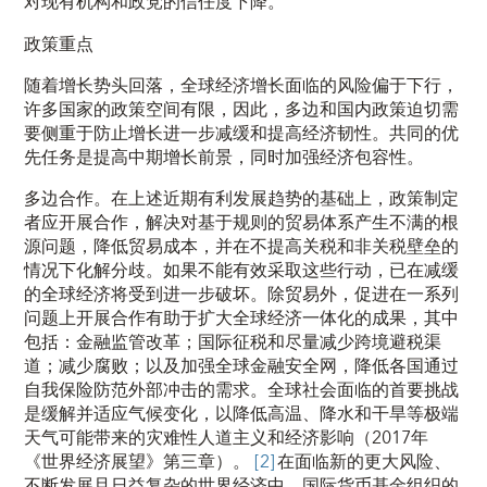
对现有机构和政党的信任度下降。
政策重点
随着增长势头回落，全球经济增长面临的风险偏于下行，
许多国家的政策空间有限，因此，多边和国内政策迫切需
要侧重于防止增长进一步减缓和提高经济韧性。共同的优
先任务是提高中期增长前景，同时加强经济包容性。
多边合作。在上述近期有利发展趋势的基础上，政策制定
者应开展合作，解决对基于规则的贸易体系产生不满的根
源问题，降低贸易成本，并在不提高关税和非关税壁垒的
情况下化解分歧。如果不能有效采取这些行动，已在减缓
的全球经济将受到进一步破坏。除贸易外，促进在一系列
问题上开展合作有助于扩大全球经济一体化的成果，其中
包括：金融监管改革；国际征税和尽量减少跨境避税渠
道；减少腐败；以及加强全球金融安全网，降低各国通过
自我保险防范外部冲击的需求。全球社会面临的首要挑战
是缓解并适应气候变化，以降低高温、降水和干旱等极端
天气可能带来的灾难性人道主义和经济影响（2017年
《世界经济展望》第三章）。
[2]
在面临新的更大风险、
不断发展且日益复杂的世界经济中，国际货币基金组织的