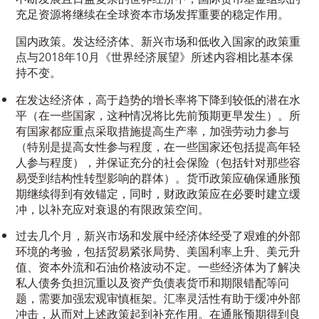
充足资源将继续在全球资本市场发挥重要的稳定作用。
国内政策。发达经济体、新兴市场和低收入国家的政策重
点与2018年10月《世界经济展望》所述内容相比基本保
持不变。
在发达经济体，高于趋势的增长率将下降到较低的潜在水
平（在一些国家，这种情况将比先前预期更早发生）。所
有国家都应重点采取措施提高生产率，加强劳动力参与
（特别是提高女性参与程度，在一些国家还包括提高年轻
人参与程度），并保证充分的社会保险（包括针对那些容
易受到结构性转型影响的群体）。货币政策应确保通胀预
期继续得到有效锚定，同时，财政政策应在必要时建立缓
冲，以补充应对衰退的有限政策空间。
过去几个月，新兴市场和发展中经济体经受了艰难的外部
环境的考验，包括贸易紧张局势、美国利率上升、美元升
值、资本外流和石油价格波动不定。一些经济体为了解决
私人债务负担沉重以及资产负债表货币和期限错配等问
题，需要加强宏观审慎框架。汇率灵活性有助于缓冲外部
冲击，从而对上述政策起到补充作用。在通胀预期得到良