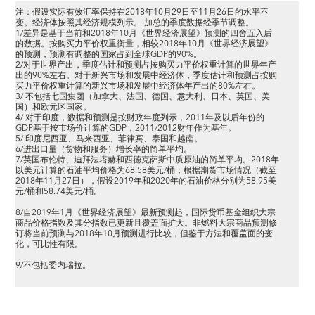
注：假设实际有效汇率保持在2018年10月29日至11月26日的水平不
变。经济体按照其经济规模列示。 加总的季度数据经季节调整。
1/差异是基于当前和2018年10月《世界经济展望》预测的四舍五入后
的数据。按购买力平价权重衡量，相较2018年10月《世界经济展望》
的预测，预测有调整的国家占到全球GDP的90%。
2/对于世界产出，季度估计和预测占按购买力平价权重计算的世界年产
出的90%左右。对于新兴市场和发展中经济体，季度估计和预测占按购
买力平价权重计算的新兴市场和发展中经济体年产出的80%左右。
3/ 不包括七国集团（加拿大、法国、德国、意大利、日本、英国、美
国）和欧元区国家。
4/ 对于印度，数据和预测是按财政年度列示，2011年及以后年份的
GDP基于按市场价计算的GDP，2011/2012财年作为基年。
5/ 印度尼西亚、马来西亚、菲律宾、泰国和越南。
6/进出口量（货物和服务）增长率的简单平均。
7/英国布伦特、迪拜法塔赫和西德克萨斯中质原油的简单平均。2018年
以美元计算的石油平均价格为68.58美元/桶；根据期货市场情况（截至
2018年11月27日），假设2019年和2020年的石油价格分别为58.95美
元/桶和58.74美元/桶。
8/自2019年1月《世界经济展望》最新预测起，国际货币基金组织大宗
商品价格指数及其分指数已更新且覆盖面扩大。非燃料大宗商品预测修
订将当前预测与2018年10月预测进行比较，但鉴于方法和覆盖面的变
化，可比性有限。
9/不包括委内瑞拉。