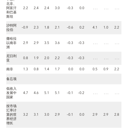
北非、
阿富汗
2.2
2.4
2.4
3.0
–0.3
0.0
. . .
. . .
. . .
和巴基
斯坦
沙特阿
–0.9
2.3
1.8
2.1
–0.6
0.2
4.1
1.0
2.2
拉伯
撒哈拉
以南非
2.9
2.9
3.5
3.6
–0.3
–0.3
. . .
. . .
. . .
洲
尼日利
0.8
1.9
2.0
2.2
–0.3
–0.3
. . .
. . .
. . .
亚
南非
1.3
0.8
1.4
1.7
0.0
0.0
0.5
0.9
2.2
备忘项
低收入
发展中
4.7
4.6
5.1
5.1
–0.1
–0.2
. . .
. . .
. . .
国家
按市场
汇率计
算的世
3.2
3.1
3.0
2.9
–0.1
0.0
2.9
2.9
2.8
界经济
增长