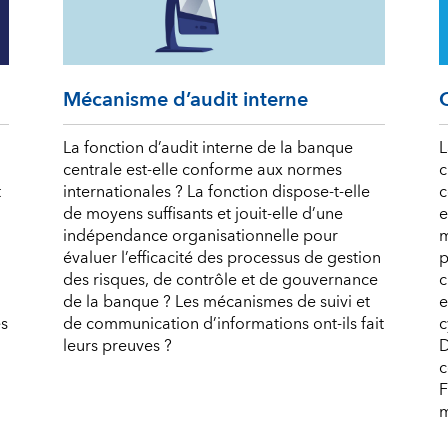
Mécanisme d’audit interne
La fonction d’audit interne de la banque
L
centrale est-elle conforme aux normes
c
t
internationales ? La fonction dispose-t-elle
c
de moyens suffisants et jouit-elle d’une
e
indépendance organisationnelle pour
m
évaluer l’efficacité des processus de gestion
p
des risques, de contrôle et de gouvernance
c
de la banque ? Les mécanismes de suivi et
e
es
de communication d’informations ont-ils fait
c
leurs preuves ?
D
c
F
m