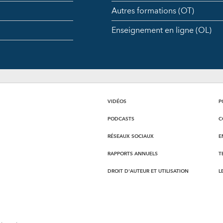
Autres formations (OT)
Enseignement en ligne (OL)
VIDÉOS
P
PODCASTS
C
RÉSEAUX SOCIAUX
E
RAPPORTS ANNUELS
T
DROIT D'AUTEUR ET UTILISATION
L