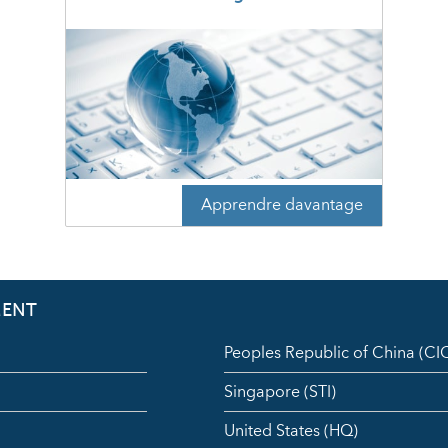
Apprendre davantage
MENT
Peoples Republic of China (C
Singapore (STI)
United States (HQ)