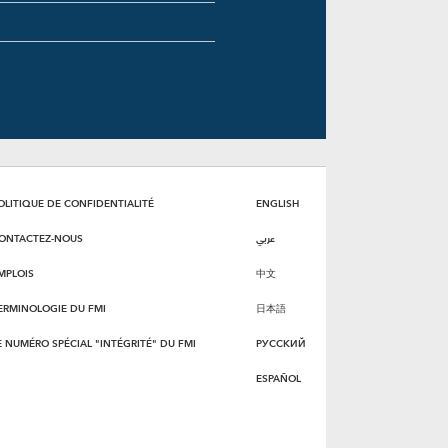
OLITIQUE DE CONFIDENTIALITÉ
ENGLISH
ONTACTEZ-NOUS
عربي
MPLOIS
中文
ERMINOLOGIE DU FMI
日本語
E NUMÉRO SPÉCIAL "INTÉGRITÉ" DU FMI
РУССКИЙ
ESPAÑOL