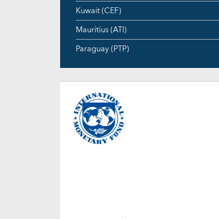
Kuwait (CEF)
Mauritius (ATI)
Paraguay (PTP)