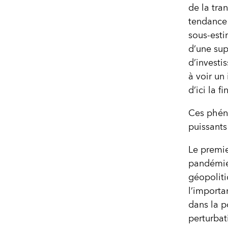
de la tra
tendance 
sous-estim
d’une sup
d’investi
à voir un 
d’ici la f
Ces phéno
puissants
Le premie
pandémie,
géopoliti
l’importa
dans la p
perturbat