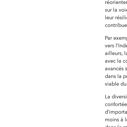
réoriente
sur la voi
leur rési
contribue
Par exemp
vers l’In
ailleurs, 
avec la c
avancés s
dans la p
viable du
La divers
confortée
d’importa
moins à l