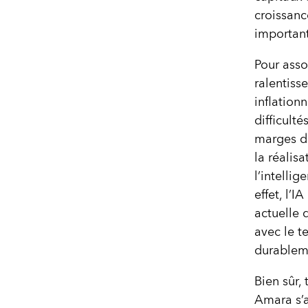
croissance
important
Pour asso
ralentiss
inflationn
difficult
marges de
la réalis
l’intellig
effet, l’
actuelle 
avec le t
durablem
Bien sûr,
Amara s’a