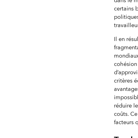
dans le m
certains 
politique
travaille
Il en rés
fragment
mondiaux,
cohésion 
d’approvi
critères é
avantages
impossibl
réduire l
coûts. Ce
facteurs 