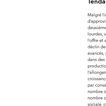
Tenda
Malgré l’
d’approvi
deuxième 
lourdes, 
l’offre e
déclin de
avancés, 
dans des 
productio
l’allonge
croissance
par consé
nombre d
nombre de
sociale, 