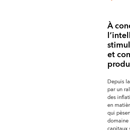
À cond
l’inte
stimu
et con
produ
Depuis l
par un ra
des infla
en matièr
qui pèsen
domaine d
capitaux 