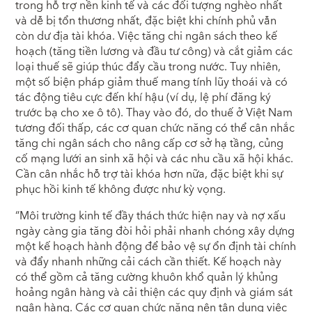
trong hỗ trợ nền kinh tế và các đối tượng nghèo nhất
và dễ bị tổn thương nhất, đặc biệt khi chính phủ vẫn
còn dư địa tài khóa. Việc tăng chi ngân sách theo kế
hoạch (tăng tiền lương và đầu tư công) và cắt giảm các
loại thuế sẽ giúp thúc đẩy cầu trong nước. Tuy nhiên,
một số biện pháp giảm thuế mang tính lũy thoái và có
tác động tiêu cực đến khí hậu (ví dụ, lệ phí đăng ký
trước bạ cho xe ô tô). Thay vào đó, do thuế ở Việt Nam
tương đối thấp, các cơ quan chức năng có thể cân nhắc
tăng chi ngân sách cho nâng cấp cơ sở hạ tầng, củng
cố mạng lưới an sinh xã hội và các nhu cầu xã hội khác.
Cần cân nhắc hỗ trợ tài khóa hơn nữa, đặc biệt khi sự
phục hồi kinh tế không được như kỳ vọng.
“Môi trường kinh tế đầy thách thức hiện nay và nợ xấu
ngày càng gia tăng đòi hỏi phải nhanh chóng xây dựng
một kế hoạch hành động để bảo vệ sự ổn định tài chính
và đẩy nhanh những cải cách cần thiết. Kế hoạch này
có thể gồm cả tăng cường khuôn khổ quản lý khủng
hoảng ngân hàng và cải thiện các quy định và giám sát
ngân hàng. Các cơ quan chức năng nên tận dụng việc