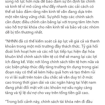
song nỗ lực hơn nữa để bảo đảm sự ổn định tài chính
và kinh tế vĩ mô cũng như đẩy nhanh các cải cách có
thể sẽ bảo đảm rằng nền kinh tế vẫn đang dựa trên
một nền tảng vững chãi. Sự phối hợp các chính sách
cần được điều chỉnh cân bằng lại với trọng tâm lớn hơn
vào hỗ trợ tài khóa cho nền kinh tế và bảo vệ các nhóm
dễ bị tổn thương nhất.
“NHNN đã có thể kiểm soát cả áp lực về giá cả và thanh
khoản trong một môi trường đầy thách thức. Tỷ giá hối
đoái linh hoạt hơn và các nỗ lực tiếp tục hiện đại hóa
khuôn khổ chính sách tiền tệ có thể sẽ mang lại các lợi
ích đáng kể. Việc nới lỏng chính sách tiền tệ hơn nữa và
các biện pháp thúc đẩy tăng trưởng tín dụng trong giai
đoạn này có thể sẽ kém hiệu quả hơn và tạo thêm rủi
ro vì lãi suất trên toàn cầu chắc sẽ vẫn duy trì ở mức
cao trong thời gian dài và các ngân hàng tại Việt nam
đang phải đối mặt với các khoản nợ xấu ngày càng
tăng và tỷ lệ dư nợ cho vay trên tổng tiền gửi cao.
“Trong bối cảnh này, chính sách tài khóa nên đi đầu