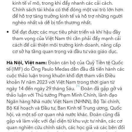
kinh tế vĩ mô, trong khi đẩy nhanh các cải cách.
Chính sách tài khóa có thể đóng một vai trò lớn hơn
để hỗ trợ tăng trưởng kinh tế và hỗ trợ những người
nghèo nhất và dễ bị tổn thương nhất.
Để đạt được các mục tiêu phát triển và khí hậu đầy
tham vọng của Việt Nam thì cần phải đẩy mạnh cải
cách để cải thiện môi trường kinh doanh, nâng cấp
cơ sở hạ tầng quan trọng và đầu tư vào giáo dục.
Hà Nội, Việt nam:
Đoàn
cán bộ của Quỹ Tiền tệ Quốc
tế (IMF) do Ông Paulo Medas dẫn đầu đã tiến hành các
cuộc thảo luận trong khuôn khổ đợt tham vấn Điều
khoản IV năm 2023 với Việt Nam trong thời gian từ
[1]
ngày 14 đến ngày 29 tháng Sáu.
Đoàn đã gặp gỡ và
thảo luận với Thủ tướng Phạm Minh Chính, lãnh đạo
Ngân hàng Nhà nước Việt Nam (NHNN), Bộ Tài chính,
Bộ Kế hoạch và Đầu tư, Ban Kinh tế Trung ương, Quốc
hội, và một số cơ quan nhà nước khác. Đoàn cũng đã
gặp và làm việc với đại diện từ khu vực tư nhân, các cơ
quan nghiên cứu chính sách, các học giả và các bên đối