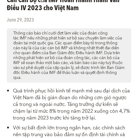
Điều IV 2023 cho Việt Nam
June 29, 2023
Thông cáo báo chí cuối đợt làm việc của đoàn công
tác IMF nêu những phát hiện sơ bộ sau chuyến làm việc của
đoàn tại một quốc gia. Các quan điểm bày tỏ trong thông
cáo này là của các cán bộ IMF và không nhất thiết đại diện
cho quan điểm của Ban Giám đốc Điều hành IMF. Dựa trên
những phát hiện sơ bộ của đoàn công tác, các cán bộ của
IMF sẽ
soạn thảo
một báo cáo, và bản báo cáo này tuỳ thuộc
vào sự phê duyệt của cấp quản lý, sẽ được trình lên Ban Giám
đốc Điều hành của IMF để thảo luận và quyết định thông
qua.
Quá trình phục hồi kinh tế mạnh mẽ sau đại dịch của
Việt Nam đã bị gián đoạn do những cơn gió ngược
cả trong và ngoài nước. Tăng trưởng dự kiến sẽ
chậm lại từ mức 8% trong năm 2022 xuống còn 4,7%
trong năm 2023 trước khi tăng trở lại.
Với sự bất định lớn trong ngắn hạn, các chính sách
nên tập trung vào bảo đảm sự ổn định tài chính và