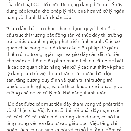
sửa đổi Luật Các Tổ chức Tín dụng đang diễn ra để xây
dựng các khuôn khổ pháp lý hiệu quả hơn về xử lý ngân
hàng và thanh khoản khẩn cấp.
“Cần đảm bảo có những hành động quyết liệt để tái
cấu trúc thị trường bất động sản và thúc đẩy thị trường
trái phiếu doanh nghiệp phát triển lành mạnh. Các cơ
quan chức năng đã triển khai các biện pháp để giảm
thiểu rủi ro trong ngắn hạn, và giờ đây cần đặt ưu tiên
cho việc có thêm biện pháp mang tính cơ cấu. Đặc biệt
là các cơ quan chức năng nên xử lý các nút thắt về pháp
lý đang cản trở việc hoàn thành các dự án bất động
sản, tăng cường quy định và quản trị thị trường trái
phiếu doanh nghiệp, và cải thiện khuôn khổ pháp lý về
cưỡng chế nợ và xử lý mất khả năng thanh toán.
“Để đạt được các mục tiêu đầy tham vọng về phát triển
và khí hậu của Việt Nam sẽ đòi hỏi phải đẩy mạnh các
cải cách để cải thiện môi trường kinh doanh, cơ sở hạ
tầng trọng yếu và đầu tư vào giáo dục. Việc tăng chi
ngân sách cho an sinh xã hội và cơ sở hạ tầng, gồm cả