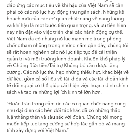
đáp ứng các mục tiêu về khí hậu của Việt Nam sẽ cần
phải có các nỗ lực huy động thu ngân sách. Những kế
hoạch mới của các cơ quan chức năng về năng lượng
và khí hậu là một bước tiến quan trọng, và ưu tiên hiện
nay nên đặt vào việc triển khai các hành động cụ thể.
Việt Nam đã có những nỗ lực mạnh mẽ trong phòng
chốngtham nhũng trong những năm gần đây, chúng tôi
sẽ rất hoan nghênh các nỗ lực tiếp tục để cải thiện
quản trị và môi trường kinh doanh. Khuôn khổ pháp lý
về Chống Rửa tiền/Tài trợ Khủng bố cần được tăng
cường. Các nỗ lực thu hẹp những thiếu hụt, khác biệt về
dữ liệu, gồm cả số liệu về tài khóa và các tài khoản kinh
tế đối ngoại có thể giúp cải thiện việc hoạch định chính
sách và tạo ra những lợi ích kinh tế lớn hơn.
“Đoàn trân trọng cảm ơn các cơ quan chức năng cũng
như đại diện các bên đối tác khác đã có những thảo
luậnthẳng thắn và sâu sắc với đoàn. Chúng tôi mong
muốn tiếp tục tăng cường sự hợp tác gắn bó và mang
tính xây dựng với Việt Nam.”