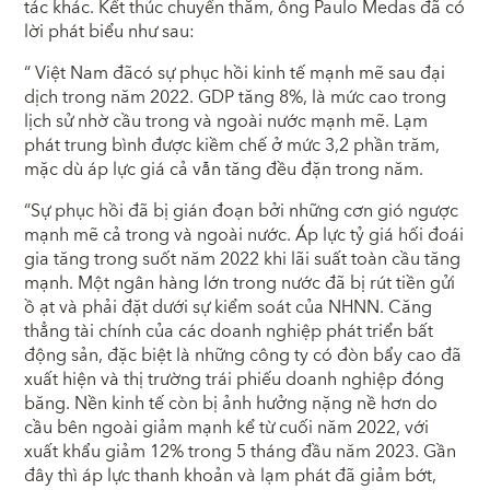
tác khác. Kết thúc chuyến thăm, ông Paulo Medas đã có
lời phát biểu như sau:
“ Việt Nam đãcó sự phục hồi kinh tế mạnh mẽ sau đại
dịch trong năm 2022. GDP tăng 8%, là mức cao trong
lịch sử nhờ cầu trong và ngoài nước mạnh mẽ. Lạm
phát trung bình được kiềm chế ở mức 3,2 phần trăm,
mặc dù áp lực giá cả vẫn tăng đều đặn trong năm.
“Sự phục hồi đã bị gián đoạn bởi những cơn gió ngược
mạnh mẽ cả trong và ngoài nước. Áp lực tỷ giá hối đoái
gia tăng trong suốt năm 2022 khi lãi suất toàn cầu tăng
mạnh. Một ngân hàng lớn trong nước đã bị rút tiền gửi
ồ ạt và phải đặt dưới sự kiểm soát của NHNN. Căng
thẳng tài chính của các doanh nghiệp phát triển bất
động sản, đặc biệt là những công ty có đòn bẩy cao đã
xuất hiện và thị trường trái phiếu doanh nghiệp đóng
băng. Nền kinh tế còn bị ảnh hưởng nặng nề hơn do
cầu bên ngoài giảm mạnh kể từ cuối năm 2022, với
xuất khẩu giảm 12% trong 5 tháng đầu năm 2023. Gần
đây thì áp lực thanh khoản và lạm phát đã giảm bớt,